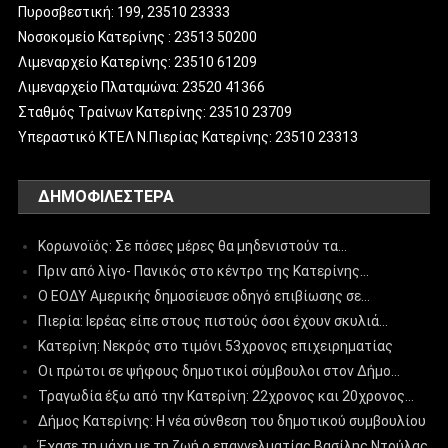
Πυροσβεστική: 199, 23510 23333
Νοσοκομείο Κατερίνης : 23513 50200
Λιμεναρχείο Κατερίνης: 23510 61209
Λιμεναρχείο Πλαταμώνα: 23520 41366
Σταθμός Τραίνων Κατερίνης: 23510 23709
Υπεραστικό ΚΤΕΛ Ν.Πιερίας Κατερίνης: 23510 23313
ΔΗΜΟΦΙΛΈΣΤΕΡΑ
Κορωνοϊός: Σε πόσες μέρες θα μηδενιστούν τα…
Πριν από λίγο- Πανικός στο κέντρο της Κατερίνης…
Ο ΕΟΔΥ Αμερικής δημοσίευσε οδηγό επιβίωσης σε…
Πιερία: Ιερέας είπε στους πιστούς όσοι έχουν σκυλιά…
Κατερίνη: Νεκρός στο τιμόνι 53χρονος επιχειρηματίας
Οι πρώτοι σε ψήφους δημοτικοί σύμβουλοι στον Δήμο…
Τραγωδία έξω από την Κατερίνη: 22χρονος και 20χρονος…
Δήμος Κατερίνης: Η νέα σύνθεση του δημοτικού συμβουλίου
Έχασε τη μάχη με τη ζωή ο επαγγελματίας Βασίλης Ντούλας