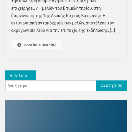
την πολύτιμη συμμετοχή και τη στήριξη των
επιχειρήσεων – μελών του Επιμελητηρίου, στη
διοργάνωση της 1ης Λευκής Νύχτας Κατερίνης. Η
εντυπωσιακή ανταπόκριση των μελών, αποτέλεσε τον
ακρογωνιαίο λίθο για την επιτυχία της εκδήλωσης, […]
Continue Reading
Πλοήγηση
Παλαιότερα άρθρα
Αναζήτηση
άρθρων
για: