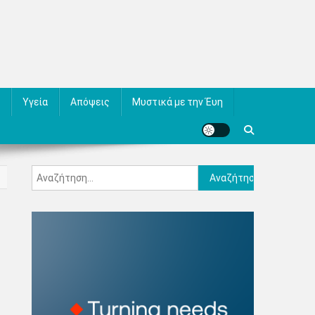
Υγεία
Απόψεις
Μυστικά με την Έυη
Αναζήτηση
για: