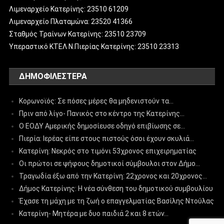
Λιμεναρχείο Κατερίνης: 23510 61209
Λιμεναρχείο Πλαταμώνα: 23520 41366
Σταθμός Τραίνων Κατερίνης: 23510 23709
Υπεραστικό ΚΤΕΛ Ν.Πιερίας Κατερίνης: 23510 23313
ΔΗΜΟΦΙΛΈΣΤΕΡΑ
Κορωνοϊός: Σε πόσες μέρες θα μηδενιστούν τα…
Πριν από λίγο- Πανικός στο κέντρο της Κατερίνης…
Ο ΕΟΔΥ Αμερικής δημοσίευσε οδηγό επιβίωσης σε…
Πιερία: Ιερέας είπε στους πιστούς όσοι έχουν σκυλιά…
Κατερίνη: Νεκρός στο τιμόνι 53χρονος επιχειρηματίας
Οι πρώτοι σε ψήφους δημοτικοί σύμβουλοι στον Δήμο…
Τραγωδία έξω από την Κατερίνη: 22χρονος και 20χρονος…
Δήμος Κατερίνης: Η νέα σύνθεση του δημοτικού συμβουλίου
Έχασε τη μάχη με τη ζωή ο επαγγελματίας Βασίλης Ντούλας
Κατερίνη- Μητέρα με δυο παιδιά 2 και 8 ετών…