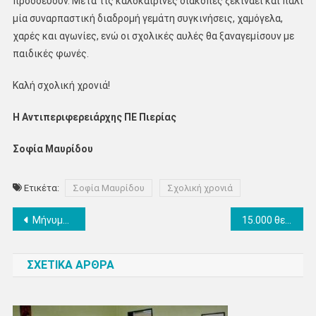
προοδεύουν. Μετά τις καλοκαιρινές διακοπές ξεκινάει και πάλι
μία συναρπαστική διαδρομή γεμάτη συγκινήσεις, χαμόγελα,
χαρές και αγωνίες, ενώ οι σχολικές αυλές θα ξαναγεμίσουν με
παιδικές φωνές.
Καλή σχολική χρονιά!
Η Αντιπεριφερειάρχης ΠΕ Πιερίας
Σοφία Μαυρίδου
Ετικέτα:
Σοφία Μαυρίδου
Σχολική χρονιά
Πλοήγηση
Μήνυμα για την έναρξη της νέας σχολικής χρονιάς από το Δ.Σ. Ένωσης Συλλόγων & Κηδεμόνων Κατερίνης
15.000 θεατές στις «Βραδιές Πολιτισμού» της Περιφέρειας Κεντρικής Μακεδονίας
άρθρων
ΣΧΕΤΙΚΑ ΑΡΘΡΑ