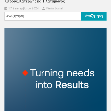
Κίτρους, Κατερίνης και Πλαταμώνος
17 Σεπτεμβρίου 2024
Pieria Social
Αναζήτηση
για: