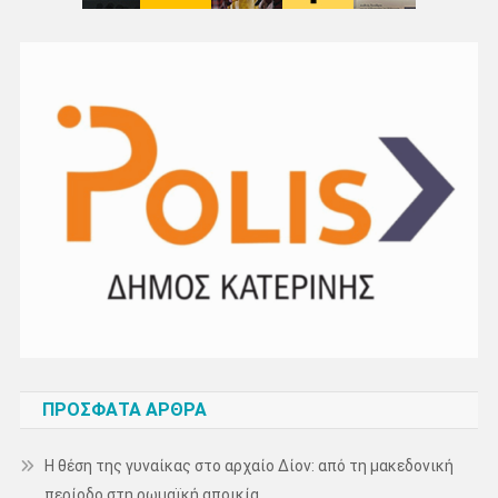
ΠΡΌΣΦΑΤΑ ΆΡΘΡΑ
Η θέση της γυναίκας στο αρχαίο Δίον: από τη μακεδονική
περίοδο στη ρωμαϊκή αποικία