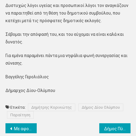
Δυστυχώς λόγοι υγείας και προσωπικοί λόγοι τον αναγκάζουν
να παραιτηθεί από τη θέση του δημοτικού συμβούλου, που
κατέχει μετά τις πρόσφατες δημοτικές εκλογές.
Σέβομαι την απόφασή του, και του εύχομαι να είναι καλά και
δυνατός.
Για εμένα παραμένει πάντα μια νηφάλια φωνή συνεργασίας και
σύνεσης.
Βαγγέλης Γερολιόλιος
Δήμαρχος Δίου-Ολύμπου
Ετικέτα:
Δημήτρης Κορινιώτης
Δήμος Δίου Ολύμπου
Παραίτηση
Πλοήγηση
Με αφορμή την τελετή έναρξης «Παρίσι 2024»… Ψυχό-κοινωνικό-πολιτισμικό πιπεράτο του Καθηγητή Πιπερόπουλου
Δήμος Πύδνας – Κολινδρού: Νέος αντιδήμαρχος ο Αστέριος Τελίδης μετά την παραίτηση του Γιώργου Ιωαννίδη – Η απόφαση και τα καθήκοντα