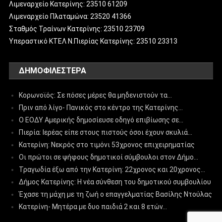
Λιμεναρχείο Κατερίνης: 23510 61209
Λιμεναρχείο Πλαταμώνα: 23520 41366
Σταθμός Τραίνων Κατερίνης: 23510 23709
Υπεραστικό ΚΤΕΛ Ν.Πιερίας Κατερίνης: 23510 23313
ΔΗΜΟΦΙΛΈΣΤΕΡΑ
Κορωνοϊός: Σε πόσες μέρες θα μηδενιστούν τα…
Πριν από λίγο- Πανικός στο κέντρο της Κατερίνης…
Ο ΕΟΔΥ Αμερικής δημοσίευσε οδηγό επιβίωσης σε…
Πιερία: Ιερέας είπε στους πιστούς όσοι έχουν σκυλιά…
Κατερίνη: Νεκρός στο τιμόνι 53χρονος επιχειρηματίας
Οι πρώτοι σε ψήφους δημοτικοί σύμβουλοι στον Δήμο…
Τραγωδία έξω από την Κατερίνη: 22χρονος και 20χρονος…
Δήμος Κατερίνης: Η νέα σύνθεση του δημοτικού συμβουλίου
Έχασε τη μάχη με τη ζωή ο επαγγελματίας Βασίλης Ντούλας
Κατερίνη- Μητέρα με δυο παιδιά 2 και 8 ετών…