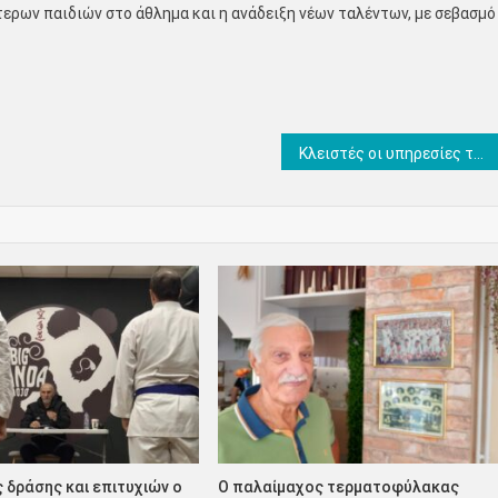
ερων παιδιών στο άθλημα και η ανάδειξη νέων ταλέντων, με σεβασμό
Κλειστές οι υπηρεσίες της Π.Ε. Πιερίας μετά τις 11:00 αύριο, ημέρα της ταφής του μακαριστού Μητροπολίτου πρώην Κίτρους, κυρού Αγαθονίκου
 δράσης και επιτυχιών ο
Ο παλαίμαχος τερματοφύλακας