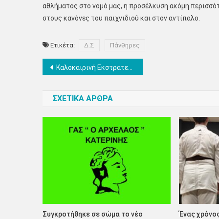
αθλήματος στο νομό μας, η προσέλκυση ακόμη περισσότ
στους κανόνες του παιχνιδιού και στον αντίπαλο.
Ετικέτα:
Δ.Σ
Πάνθηρες
Πλοήγηση
Καλοκαιρινή Εκστρατεία Ανάγνωσης & Δημιουργικότητας στη Δημοτική Βιβλιοθήκη Κατερίνης
άρθρων
ΣΧΕΤΙΚΑ ΑΡΘΡΑ
Συγκροτήθηκε σε σώμα το νέο
Ένας χρόνος