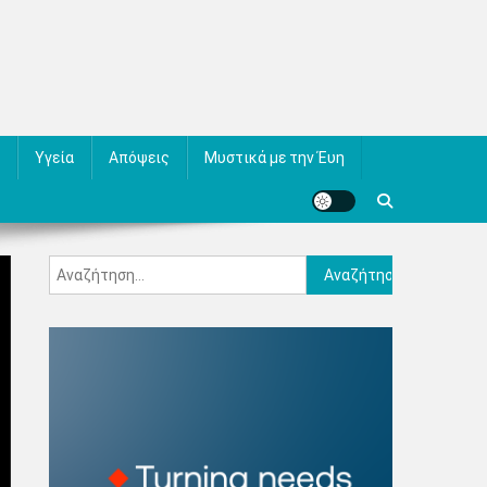
Υγεία
Απόψεις
Μυστικά με την Έυη
Αναζήτηση
για: