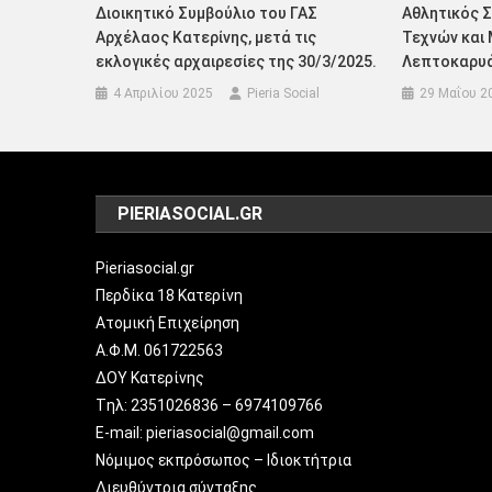
Διοικητικό Συμβούλιο του ΓΑΣ
Αθλητικός 
Αρχέλαος Κατερίνης, μετά τις
Τεχνών και
εκλογικές αρχαιρεσίες της 30/3/2025.
Λεπτοκαρυά
4 Απριλίου 2025
Pieria Social
29 Μαΐου 2
PIERIASOCIAL.GR
Pieriasocial.gr
Περδίκα 18 Κατερίνη
Ατομική Επιχείρηση
Α.Φ.Μ. 061722563
ΔΟΥ Κατερίνης
Tηλ: 2351026836 – 6974109766
E-mail: pieriasocial@gmail.com
Νόμιμος εκπρόσωπος – Ιδιοκτήτρια
Διευθύντρια σύνταξης