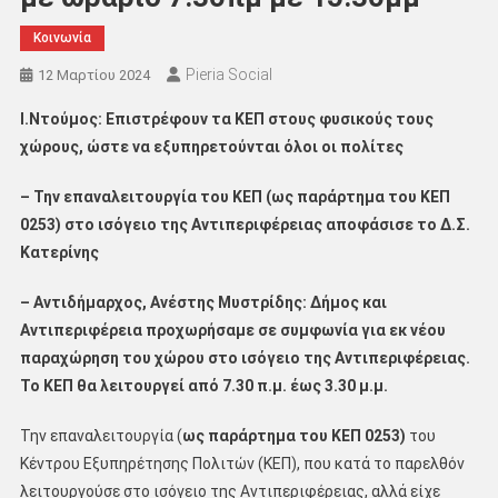
Κοινωνία
Pieria Social
12 Μαρτίου 2024
Ι.Ντούμος: Επιστρέφουν τα ΚΕΠ στους φυσικούς τους
χώρους, ώστε να εξυπηρετούνται όλοι οι πολίτες
– Την επαναλειτουργία του ΚΕΠ (ως παράρτημα του ΚΕΠ
0253) στο ισόγειο της Αντιπεριφέρειας αποφάσισε το Δ.Σ.
Κατερίνης
– Αντιδήμαρχος, Ανέστης Μυστρίδης:
Δήμος και
Αντιπεριφέρεια προχωρήσαμε σε συμφωνία για εκ νέου
παραχώρηση του χώρου
στο ισόγειο της Αντιπεριφέρειας.
Το ΚΕΠ θα λειτουργεί από 7.30 π.μ. έως 3.30 μ.μ.
Την επαναλειτουργία (
ως παράρτημα του ΚΕΠ 0253)
του
Κέντρου Εξυπηρέτησης Πολιτών (ΚΕΠ), που κατά το παρελθόν
λειτουργούσε στο ισόγειο της Αντιπεριφέρειας, αλλά είχε