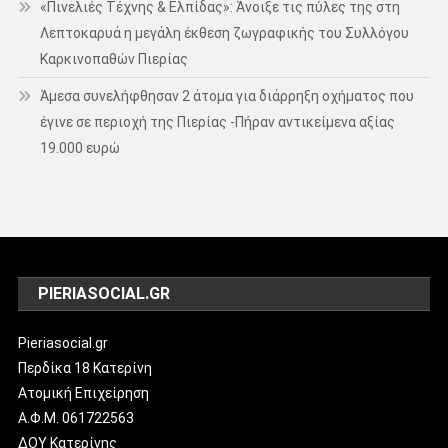
«Πινελιές Τέχνης & Ελπίδας»: Άνοιξε τις πύλες της στη
Λεπτοκαρυά η μεγάλη έκθεση ζωγραφικής του Συλλόγου
Καρκινοπαθών Πιερίας
Άμεσα συνελήφθησαν 2 άτομα για διάρρηξη οχήματος που
έγινε σε περιοχή της Πιερίας -Πήραν αντικείμενα αξίας
19.000 ευρώ
PIERIASOCIAL.GR
Pieriasocial.gr
Περδίκα 18 Κατερίνη
Ατομική Επιχείρηση
Α.Φ.Μ. 061722563
ΔΟΥ Κατερίνης