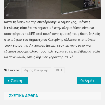
Κατά τη διάρκεια της συνεδρίασης, ο Δήμαρχος,
I
ωάννης
Ντούμος
, είπε ότι το σημαντικό στην όλη υπόθεση είναι να
επιστρέψουν τα ΚΕΠ εκεί που ήταν η φυσική τους θέση, δηλαδή
στο ισόγειο του Δημαρχείου Κατερίνης αλλά και στο ισόγειο
του κτιρίου της Αντιπεριφέρειας, έχοντας ως στόχο «
να
εξυπηρετήσουμε όλους τους πολίτες, και να είστε βέβαιοι ότι όλα
θα πάνε καλά
», όπως δήλωσε χαρακτηριστικά.
Ετικέτα:
Δήμος Κατερίνης
ΚΕΠ
Πλοήγηση
Σύσκεψη για την αναβάθμιση της λειτουργίας του Βιολογικού Καθαρισμού Κατερίνης Ι.Ντούμος: “Στόχος να υπάρξει άμεση και ταχύτατη αποκατάσταση”
Οι Δημότες Δίου εόρτασαν πανηγυρικά το παραδοσιακό Αντάμωμα που αναβίωσε για 2η χρονιά
άρθρων
ΣΧΕΤΙΚΑ ΑΡΘΡΑ