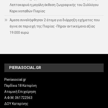
Λεπτοκαρυά η μεγάλη έκθεση ζωγραφικής του Συλλόγου
Καρκινοπαθών Πιερίας
Άμεσα συνελήφθησαν 2 άτομα για διάρρηξη οχήματος που
έγινε σε περιοχή της Πιερίας -Πήραν αντικείμενα αξίας
19.000 ευρώ
PIERIASOCIAL.GR
Pieriasocial.gr
Περδίκα 18 Κατερίνη
Ατομική Επιχείρηση
Α.Φ.Μ. 061722563
ΔΟΥ Κατερίνης