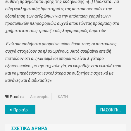
ευθύνη πραγματοποίησης της εκδήλωσης:
«[…] Πρόκειται για
είδη εγκληματικής δραστηριότητας που αποσκοπούν στην
εξαπάτηση των ανθρώπων για την απόσπαση χρημάτων ή
προσωπικών πληροφοριών, συχνά αποκτώντας πρόσβαση στα
χρήματα και τους τραπεζικούς λογαριασμούς δημοτών.
Ενώ οποιοσδήποτε μπορεί να πέσει θύμα τους, οι απατεώνες
συχνά στοχεύουν σε ηλικιωμένους. Αυτό συμβαίνει επειδή
πιστεύουν ότι οι ηλικιωμένοι μπορεί να είναι λιγότερο
εξοικειωμένοι με την τεχνολογία, να εκφοβίζονται ευκολότερα
και να μπερδεύονται ευκολότερα σε συζητήσεις σχετικά με
κανόνες και διαδικασίες».
Ετικέτα:
Αστυνομία
ΚΑΠΗ
Πλοήγηση
Προκήρυξη για την πλήρωση της θέσης Συμπαραστάτη του Δημότη και της Επιχείρησης στο Δήμο Δίου-Ολύμπου
ΠΑΣΟΚ Πιερίας: Κοπή της πρωτοχρονιάτικης πίτας – Ομιλήτρια η Ευαγγελία Λιακούλη
άρθρων
ΣΧΕΤΙΚΑ ΑΡΘΡΑ