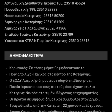
Αστυνομική Διεύθυνση Πιερίας: 100, 23510 46624
Πυροσβεστική: 199, 23510 23333
Νοσοκομείο Κατερίνης : 23513 50200
Λιμεναρχείο Κατερίνης: 23510 61209
Λιμεναρχείο Πλαταμώνα: 23520 41366
Σταθμός Τραίνων Κατερίνης: 23510 23709
Υπεραστικό ΚΤΕΛ Ν.Πιερίας Κατερίνης: 23510 23313
ΔΗΜΟΦΙΛΈΣΤΕΡΑ
Κορωνοϊός: Σε πόσες μέρες θα μηδενιστούν τα…
Πριν από λίγο- Πανικός στο κέντρο της Κατερίνης…
Ο ΕΟΔΥ Αμερικής δημοσίευσε οδηγό επιβίωσης σε…
Πιερία: Ιερέας είπε στους πιστούς όσοι έχουν σκυλιά…
Κατερίνη: Νεκρός στο τιμόνι 53χρονος επιχειρηματίας
Οι πρώτοι σε ψήφους δημοτικοί σύμβουλοι στον Δήμο…
Τραγωδία έξω από την Κατερίνη: 22χρονος και 20χρονος…
Δήμος Κατερίνης: Η νέα σύνθεση του δημοτικού συμβουλίου