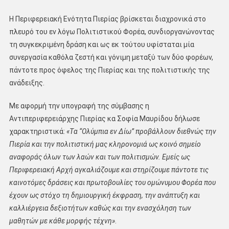
Η Περιφερειακή Ενότητα Πιερίας βρίσκεται διαχρονικά στο
πλευρό του εν λόγω Πολιτιστικού Φορέα, συνδιοργανώνοντας
τη συγκεκριμένη δράση και ως εκ τούτου υφίσταται μία
συνεργασία καθόλα ζεστή και γόνιμη μεταξύ των δύο φορέων,
πάντοτε προς όφελος της Πιερίας και της πολιτιστικής της
ανάδειξης.
Με αφορμή την υπογραφή της σύμβασης η
Αντιπεριφερειάρχης Πιερίας κα Σοφία Μαυρίδου δήλωσε
χαρακτηριστικά:
«
T
α “Ολύμπια εν Δίω” προβάλλουν διεθνώς την
Πιερία και την πολιτιστική μας κληρονομιά ως κοινό σημείο
αναφοράς όλων των λαών και των πολιτισμών. Εμείς ως
Περιφερειακή Αρχή αγκαλιάζουμε και στηρίζουμε πάντοτε τις
καινοτόμες δράσεις και πρωτοβουλίες του ομώνυμου Φορέα που
έχουν ως στόχο τη δημιουργική έκφραση, την ανάπτυξη και
καλλιέργεια δεξιοτήτων καθώς και την ενασχόληση των
μαθητών με κάθε μορφής τέχνη»
.