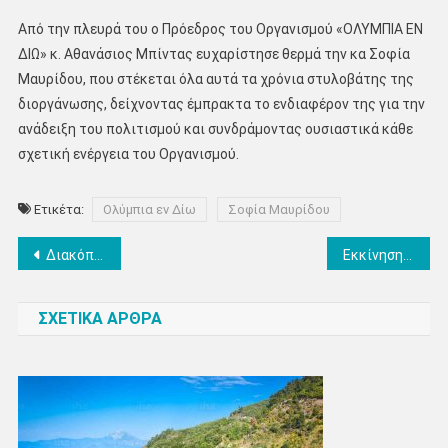
Από την πλευρά του ο Πρόεδρος του Οργανισμού «ΟΛΥΜΠΙΑ ΕΝ
ΔΙΩ» κ. Αθανάσιος Μπίντας ευχαρίστησε θερμά την κα Σοφία
Μαυρίδου, που στέκεται όλα αυτά τα χρόνια στυλοβάτης της
διοργάνωσης, δείχνοντας έμπρακτα το ενδιαφέρον της για την
ανάδειξη του πολιτισμού και συνδράμοντας ουσιαστικά κάθε
σχετική ενέργεια του Οργανισμού.
Ετικέτα:
Ολύμπια εν Δίω
Σοφία Μαυρίδου
Πλοήγηση
Διακόπηκε η κυκλοφορία των οχημάτων στην εθνική οδό στην Πιερία, από το 400 χλμ (όρια με Διεύθυνση Αστυνομίας Λάρισας), έως το 471 χλμ (όρια με Διεύθυνση Τροχαίας Θεσσαλονίκης), στο ρεύμα κυκλοφορίας προς Αθήνα
Εκκίνηση: Αναβάλλεται η παρουσίαση των υποψηφίων- Κ.Κουκοδήμος: “Ως ελάχιστη ένδειξη συμπαράστασης, την ώρα που άνθρωποι λίγα χιλιόμετρα μακριά δοκιμάζονται σκληρά”
άρθρων
ΣΧΕΤΙΚΑ ΑΡΘΡΑ