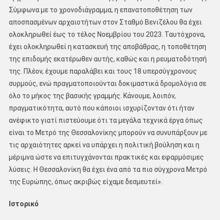
Σύμφωνα με το χρονοδιάγραμμα, η επανατοποθέτηση των
αποσπασμένων αρχαιοτήτων στον Σταθμό Βενιζέλου θα έχει
ολοκληρωθεί έως το τέλος Νοεμβρίου του 2023. Ταυτόχρονα,
έχει ολοκληρωθεί η κατασκευή της αποβάθρας, η τοποθέτηση
της επιδομής εκατέρωθεν αυτής, καθώς και η ρευματοδότησή
της. Πλέον, έχουμε παραλάβει και τους 18 υπερσύγχρονους
συρμούς, ενώ πραγματοποιούνται δοκιμαστικά δρομολόγια σε
όλο το μήκος της βασικής γραμμής. Κάνουμε, λοιπόν,
πραγματικότητα, αυτό που κάποιοι ισχυρίζονταν ότι ήταν
ανέφικτο γιατί πιστεύουμε ότι τα μεγάλα τεχνικά έργα όπως
είναι το Μετρό της Θεσσαλονίκης μπορούν να συνυπάρξουν με
τις αρχαιότητες αρκεί να υπάρχει η πολιτική βούληση και η
μέριμνα ώστε να επιτυγχάνονται πρακτικές και εφαρμόσιμες
λύσεις. Η Θεσσαλονίκη θα έχει ένα από τα πιο σύγχρονα Μετρό
της Ευρώπης, όπως ακριβώς είχαμε δεσμευτεί».
Ιστορικό