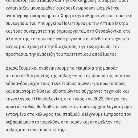
κατασκευή του σταθμού και την ολοκλήρωση του έργου. Οσοι
εγκαινίαζαν μουσαμάδες και όσοι θεωρούσαν ως μελέτες
ανυπόγραφα σκαριφήματα. Χάρη στην καθημερινή συστηματική
συνεργασία του Υπουργείου Πολιτισμού με την Αττικό Μετρό
και τους συνεργάτες της δημιουργείται, στη Θεσσαλονίκη, στο
πλαίσιο της κατασκευής ενός μεγάλου και σύνθετου τεχνικού
έργου, μια σχολή για την διαχείριση, την τεκμηρίωση, την
προστασία, την ανάδειξη του πολιτιστικού αποθέματος.
Διασώζουμε και αναδεικνύουμε τα τεκμήρια της μακράς
ιστορικής διαχρονίας της πόλης –από την ίδρυσή της από τον
Κάσσανδρο μέχρι τους τελευταίους αιώνες- με πρωτοπόρες
και καινοτόμες λύσεις, αξιοποιώντας σύγχρονες τεχνικές και
τεχνολογίες. Η Θεσσαλονίκη, στο τέλος του 2023, θα έχει την
πρωτιά, καθώς θα διαθέτει ένα εκτεταμένο αρχαιολογικό χώρο
ενταγμένο στο κέλυφος του σταθμού. Δείχνουμε έμπρακτα τον
σεβασμό μας στο παρελθόν, στο παρόν και στο μέλλον της
πόλης και στους πολίτες της».