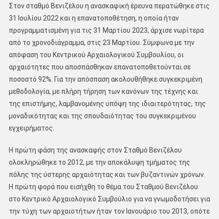
Στον σταθμό Βενιζέλου η ανασκαφική έρευνα περατώθηκε στις
31 Ιουλίου 2022 και η επανατοποθέτηση, η οποία ήταν
προγραμματισμένη για τις 31 Μαρτίου 2023, άρχισε νωρίτερα
από το χρονοδιάγραμμα, στις 23 Μαρτίου. Σύμφωνα με την
απόφαση του Κεντρικού Αρχαιολογικού Συμβουλίου, οι
αρχαιότητες που αποσπάσθηκαν επανατοποθετούνται σε
ποσοστό 92%. Για την απόσπαση ακολουθήθηκε συγκεκριμένη
μεθοδολογία, με πλήρη τήρηση των κανόνων της τέχνης και
της επιστήμης, λαμβανομένης υπόψη της ιδιαιτερότητας, της
μοναδικότητας και της σπουδαιότητας του συγκεκριμένου
εγχειρήματος.
Η πρώτη φάση της ανασκαφής στον Σταθμό Βενιζέλου
ολοκληρώθηκε το 2012, με την αποκάλυψη τμήματος της
πόλης της ύστερης αρχαιότητας και των βυζαντινών χρόνων.
Η πρώτη φορά που εισήχθη το θέμα του Σταθμού Βενιζέλου
στο Κεντρικό Αρχαιολογικό Συμβούλιο για να γνωμοδοτήσει για
την τύχη των αρχαιοτήτων ήταν τον Ιανουάριο του 2013, οπότε