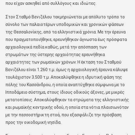
που είχαν ασκηθεί από συλλόγους και ιδιώτες.
Στον Σταθμό Βενιζέλου τεκμηριώνεται με απόλυτο τρόπο το
σύνολο των παλαιοτέρων υποδομικών και χρονικών φάσεων
της Θεσσαλονίκης, από τα ελληνιστικά χρόνια. Mε την έρευνα
που πραγματοποιήθηκε, ερευνήθηκαν άγνωστα έως πρόσφατα
αρχαιολογικά πεδία καθώς, μετά την απόσπαση των
στρωμάτων της ύστερης αρχαιότητας ερευνήθηκα
αρχαιότητες των ρωμαϊκών χρόνων. Η έκταση του Σταθμού
Βενιζέλου είναι 1.260 τ.μ. όμως η αρχαιολογική έρευνα κάλυψε
τουλάχιστον 3.500 τ.μ. Αποκαλύφθηκε η ιδρυτική φάση της
πόλης του Κασσάνδρου, η οποία αναπτύχθηκε σύμφωνα με το
Ιπποδάμειο σύστημα, στους ίδιους οδικούς άξονες, με μικρές
μετατοπίσεις. Αποκαλύφθηκαν τα στρώματα της ελληνιστικής
και ρωμαϊκής κεντρικής οδού, η οποία στα νότια πλαισιωνόταν
με την πεσσοστήρικτη στοά, που εξασφάλιζε την πρόσβαση
προς την οικοδομική νησίδα.