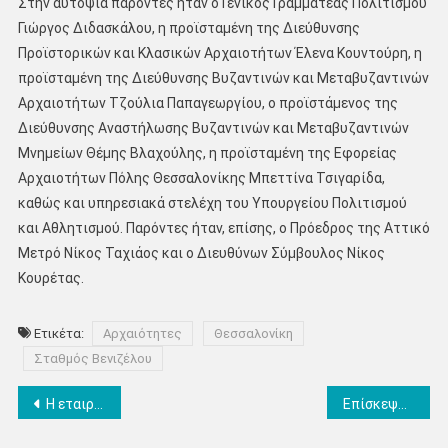
Στην αυτοψία παρόντες ήταν ο Γενικός Γραμματέας Πολιτισμού
Γιώργος Διδασκάλου, η προϊσταμένη της Διεύθυνσης
Προϊστορικών και Κλασικών Αρχαιοτήτων Έλενα Κουντούρη, η
προϊσταμένη της Διεύθυνσης Βυζαντινών και Μεταβυζαντινών
Αρχαιοτήτων Τζούλια Παπαγεωργίου, ο προϊστάμενος της
Διεύθυνσης Αναστήλωσης Βυζαντινών και Μεταβυζαντινών
Μνημείων Θέμης Βλαχούλης, η προϊσταμένη της Εφορείας
Αρχαιοτήτων Πόλης Θεσσαλονίκης Μπεττίνα Τσιγαρίδα,
καθώς και υπηρεσιακά στελέχη του Υπουργείου Πολιτισμού
και Αθλητισμού. Παρόντες ήταν, επίσης, ο Πρόεδρος της Αττικό
Μετρό Νίκος Ταχιάος και ο Διευθύνων Σύμβουλος Νίκος
Κουρέτας.
Ετικέτα:
Αρχαιότητες
Θεσσαλονίκη
Σταθμός Βενιζέλου
Πλοήγηση
Η εταιρία Αναστασιάδη, τίμησε την μνήμη του ιδρυτή της Θωμά Αναστασιάδη – Φίλοι και συνεργάτες παραβρέθηκαν σε μια ξεχωριστή συνάντηση (Φωτορεπορτάζ)
Επίσκεψη στη Βροντού της υποψήφιας βουλεύτριας με το ΣΥΡΙΖΑ ΠΣ Γνωσούλας Χαϊλατζίδου
άρθρων