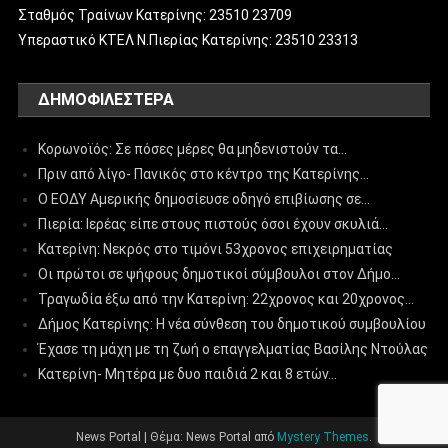
Σταθμός Τραίνων Κατερίνης: 23510 23709
Υπεραστικό ΚΤΕΛ Ν.Πιερίας Κατερίνης: 23510 23313
ΔΗΜΟΦΙΛΈΣΤΕΡΑ
Κορωνοϊός: Σε πόσες μέρες θα μηδενιστούν τα…
Πριν από λίγο- Πανικός στο κέντρο της Κατερίνης…
Ο ΕΟΔΥ Αμερικής δημοσίευσε οδηγό επιβίωσης σε…
Πιερία: Ιερέας είπε στους πιστούς όσοι έχουν σκυλιά…
Κατερίνη: Νεκρός στο τιμόνι 53χρονος επιχειρηματίας
Οι πρώτοι σε ψήφους δημοτικοί σύμβουλοι στον Δήμο…
Τραγωδία έξω από την Κατερίνη: 22χρονος και 20χρονος…
Δήμος Κατερίνης: Η νέα σύνθεση του δημοτικού συμβουλίου
Έχασε τη μάχη με τη ζωή ο επαγγελματίας Βασίλης Ντούλας
Κατερίνη- Μητέρα με δυο παιδιά 2 και 8 ετών…
News Portal
|
Θέμα: News Portal από
Mystery Themes
.