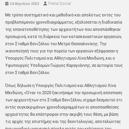
Pieria Social
24 Απριλίου 2023
Με τρόπο συστηματικό και μεθοδικό και απολύτως εντός του
προβλεπόμενου χρονοδιαγράμματος, εξελίσσεται η διαδικασία
της επανατοποθέτησης των αρχαιοτήτων που αποσπάσθηκαν
προσωρινά, κατά τη διάρκεια των κατασκευαστικών εργασιών,
στον Σταθμό Βενιζέλου του Μετρό Θεσσαλονίκης. Την
ικανοποίησή τους για την πορεία των εργασιών εξέφρασαν η
Υπουργός Πολιτισμού και Αθλητισμού Λίνα Μενδώνη, και ο
Υφυπουργός Υποδομών Γιώργος Καραγιάννης, σε αυτοψία τους
στον Σταθμό Βενιζέλου.
Όπως δήλωσε η Υπουργός Πολιτισμού και Αθλητισμού Λίνα
Μενδώνη, «Όταν το 2020 ξεκινήσαμε την προσωρινή απόσπαση
των αρχαιοτήτων στο Σταθμό Βενιζέλου, είχαμε δεσμευτεί ότι
εντός συγκεκριμένων χρονοδιαγραμμάτων οι αποσπασθείσες
αρχαιότητες θα επέστρεφαν στην ακριβή τους θέση, με βάση
τις αρχές της επιστήμης και της δεοντολογίας, αποτελώντας
ένα μοναδικό μνημειακό σύνολο εντός του κελύφους του