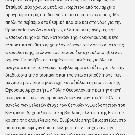
Σταθμού. Δύο χρόνια μετά, και νωρίτερα από τον αρχικό
προγραμματισμό, αποδεικνύεται ότι είμαστε συνεπείς. Με
απόλυτο σεβασμό στο θεσμικό πλαίσιο και στο νόμο για την
Προστασία των Αρχαιοτήτων, αλλά και στις ανάγκες της
Θεσσαλονίκης και των κατοίκων της, ολοκληρώνουμε ένα
εξαιρετικά σύνθετο αρχαιολογικό έργο στον αστικό ιστό της
Θεσσαλονίκης, ανάλογο του οποίου δεν έχει υλοποιηθεί έως
σήμερα. Εκπονήθηκαν πληρέστατες μελέτες για όλα τα
αναγκαία και εκ του νόμου προβλεπόμενα στάδια, για όλη την
διαδικασία της απόσπασης και της επανατοποθέτησης των
αρχαιοτήτων υπό την συνεχή και αδιάλειπτη εποπτεία της
Εφορείας Αρχαιοτήτων Πόλης Θεσσαλονίκης και την στενή
συνεργασία των συναρμοδίων Διευθύνσεων του ΥΠΠΟΑ. Το
σύνολο των μελετών έτυχε των θετικών γνωμοδοτήσεων του
Κεντρικού Αρχαιολογικού Συμβουλίου, αλλά και της θετικής
κρίσης της ολομέλειας του Συμβουλίου της Επικρατείας, στο
οποίο προσέφυγαν όσοι ιδεοληπτικά αντιμάχονταν την