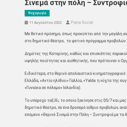
Σινεμά στην πόλη – Συντροφ
Ψυχαγωγία
Pieria Social
11 Αυγούστου 2022
Με θετικό πρόσημο, όπως προκύπτει από την μεγάλη α
στο δημοτικό θέατρο, το φετινό πρόγραμμα προβολών «
Δημότες της Κατερίνης, καθώς και επισκέπτες παρακο
υψηλής ποιότητας και αισθητικής, που πρότειναν ο Ορ
Ειδικότερα, στο θερινό απολαυστικό κινηματογραφικό 
Ελλάδα, «Αντίο ηλίθιοι» Γαλλία, «Yalda: η νύχτα της σ
«Γυναίκα σε πόλεμο» Ισλανδία).
Το υπέροχο ταξίδι, το οποίο ξεκίνησε στις 05/7 και 
δημοτικό θέατρο, σε ένα δροσερό αίθριο προβολών, ανα
επόμενο «Θερινό Σινεμά στην Πόλη – Συντροφιά με τα Α