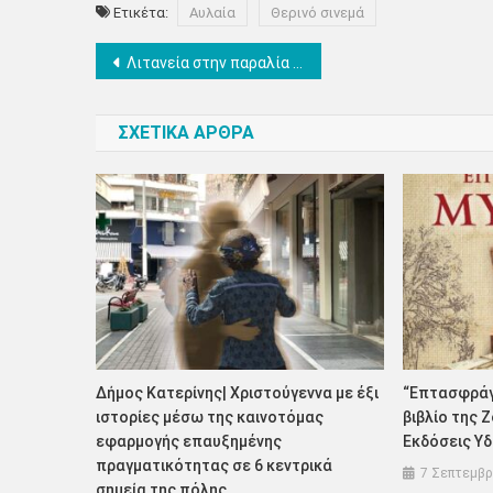
Ετικέτα:
Αυλαία
Θερινό σινεμά
Πλοήγηση
Λιτανεία στην παραλία Κατερίνης
άρθρων
ΣΧΕΤΙΚΑ ΑΡΘΡΑ
Δήμος Κατερίνης| Χριστούγεννα με έξι
“Επτασφράγι
ιστορίες μέσω της καινοτόμας
βιβλίο της 
εφαρμογής επαυξημένης
Εκδόσεις Υ
πραγματικότητας σε 6 κεντρικά
7 Σεπτεμβρ
σημεία της πόλης