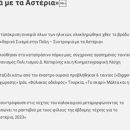
ιά με τα Αστέρια»￼
νταπόκριση σινεφίλ όλων των ηλικιών, ολοκληρώθηκε χθες το βράδυ
Θερινό Σινεμά στην Πόλη – Συντροφιά με τα Αστέρια».
λούθησαν στο καταπράσινο πάρκο μας, σύγχρονες αγαπημένες ταινίες
γανισμός Πολιτισμού Δ. Κατερίνης και η Κινηματογραφική Λέσχη.
ταξίδι κάτω από τον έναστρο ουρανό προβλήθηκαν 6 ταινίες («Digger
υγχώρεσης» Ιράν, «Φύλακας αδελφός» Τουρκία, «Το σκαρί» Μάλτα και η
μας συντρόφευσε στις νύχτες του καλοκαιριού μεταμορφώνοντας το
νεώνει το ραντεβού με τους φίλους της έβδομης τέχνης για το
στέρια, 2023».