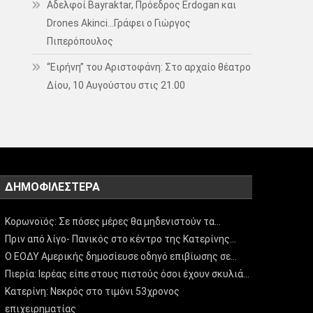
Αδελφοί Bayraktar, Πρόεδρος Erdogan και
Drones Akinci…Γράφει ο Γιώργος
Πιπερόπουλος
“Ειρήνη” του Αριστοφάνη: Στο αρχαίο θέατρο
Δίου, 10 Αυγούστου στις 21.00
ΔΗΜΟΦΙΛΈΣΤΕΡΑ
Κορωνοϊός: Σε πόσες μέρες θα μηδενιστούν τα…
Πριν από λίγο- Πανικός στο κέντρο της Κατερίνης…
Ο ΕΟΔΥ Αμερικής δημοσίευσε οδηγό επιβίωσης σε…
Πιερία: Ιερέας είπε στους πιστούς όσοι έχουν σκυλιά…
Κατερίνη: Νεκρός στο τιμόνι 53χρονος
επιχειρηματίας