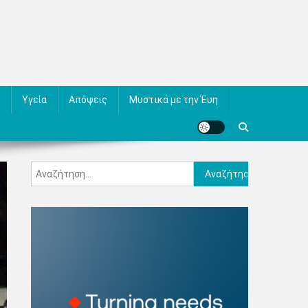
Υγεία
Απόψεις
Μυστικά με την Έυη
Αναζήτηση
για: