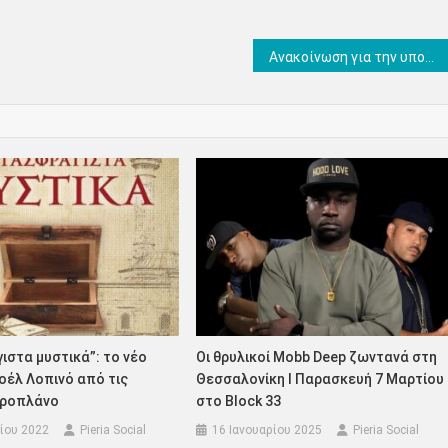
Ανακοίνωση για την υποβολή αιτήσεων για την απόκτηση voucher για παιδικούς/βρεφονηπιακούς σταθμούς, ΚΔΑΠ και ΚΔΑΠ AμεΑ σχ. έτους 2022-2023￼
στα μυστικά”: το νέο
Οι θρυλικοί Mobb Deep ζωντανά στη
Ζοέλ Λοπινό από τις
Θεσσαλονίκη I Παρασκευή 7 Μαρτίου
δροπλάνο
στο Block 33
ίου 2022
Pieria Social
16 Ιανουαρίου 2025
Pieria Social