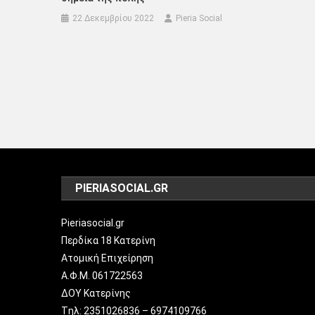
22 Δεκεμβρίου 2022
Pieria Social
PIERIASOCIAL.GR
Pieriasocial.gr
Περδίκα 18 Κατερίνη
Ατομική Επιχείρηση
Α.Φ.Μ. 061722563
ΔΟΥ Κατερίνης
Tηλ: 2351026836 – 6974109766