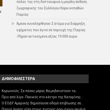
πύλες της στη Λεπτοκαρυά η μεγάλη έκθεση
ζωγραφικής του Συλλόγου Καρκινοπαθών
α
Πιερίας
Άμεσα συνελήφθησαν 2 άτομα για διάρρηξη
οχήματος που έγινε σε περιοχή της Πιερίας
-Πήραν αντικείμενα αξίας 19.000 ευρώ
ΔΗΜΟΦΙΛΈΣΤΕΡΑ
Κορωνοϊός: Σε πόσες μέρες θα μηδενιστούν τα…
Πριν από λίγο- Πανικός στο κέντρο της Κατερίνης…
Ο ΕΟΔΥ Αμερικής δημοσίευσε οδηγό επιβίωσης σε…
Πιερία: Ιερέας είπε στους πιστούς όσοι έχουν σκυλιά…