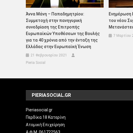
Άννα Μάνη – Παπαδημητρίου:
Ενημέρωση 
Συμμετοχή στην πανηγυρική
του νέου Συ
συνεδρίαση της Επιτροπής
Μετανάστευ
Ευρωπαϊκών Υποθέσεων της Βουλής
7 Μαρτίου 
για τα 40 χρόνια από την ένταξη της
Ελλάδας στην Ευρωπαϊκή Ένωση
21 Φεβρουαρίου 2021
Pieria Social
PIERIASOCIAL.GR
Pieriasocial.gr
Περδίκα 18 Κατερίνη
Ατομική Επιχείρηση
Α.Φ.Μ. 061722563