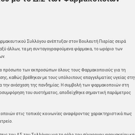
αρμακευτικού Συλλόγου ανέπτυξαν στον Βουλευτή Πιερίας σειρά
αξύ άλλων, τα μη συνταγογραφούμενα φάρμακα, το ωράριο των
ων.
στο πρόσωπο των εκπροσώπων όλους τους Φαρμακοποιούς για τη
σης, καθώς βρέθηκαν με τους υπόλοιπους επαγγελματίες υγείας στη
α την ανάσχεση της πανδημίας. Η συμβολή των φαρμακοποιών στη
αποσυμφόρηση του συστήματος, αποδείχθηκε σημαντική παράμετρος
κοποιών στις τοπικές κοινωνίες αναφέροντας χαρακτηριστικά πως
ατρείο.
σεις του ΔΣ του Συλλόγου για το ρόλο του σύγχρονου φαρμακείου κα