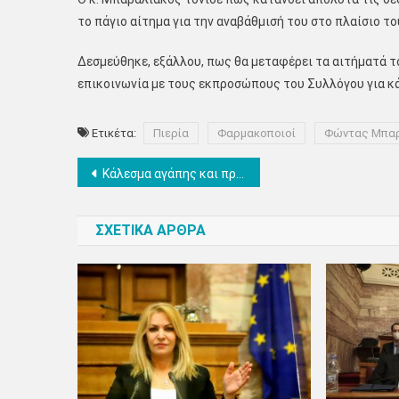
το πάγιο αίτημα για την αναβάθμισή του στο πλαίσιο τ
Δεσμεύθηκε, εξάλλου, πως θα μεταφέρει τα αιτήματά το
επικοινωνία με τους εκπροσώπους του Συλλόγου για κ
Ετικέτα:
Πιερία
Φαρμακοποιοί
Φώντας Μπα
Πλοήγηση
Κάλεσμα αγάπης και προσφοράς από τον σύλλογο Πολυτέκνων Ν.Πιερίας
άρθρων
ΣΧΕΤΙΚΑ ΑΡΘΡΑ