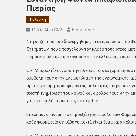
Πιερίας
Πολιτική
Pieria Social
12 Απριλίου 2022
Στη συζήτηση που διενεργήθηκε, οι εκπρόσωποι του Φ
ζητημάτων, που απασχολούν τον κλάδο τους όπως, μετ
φαρμακείων, την τιμολόγηση και τις ελλείψεις φαρμάκ
Ο κ. Μπαραλιάκος, από την πλευρά του, ευχαρίστησε 
συμβολή τους στην αντιμετώπιση της υγειονομικής κρί
πρώτη γραμμή, προσφέροντας πολύτιμες υπηρεσίες γι
σωστή ενημέρωση του κοινού και ο ρόλος τους στην 
για την ομαλή πορεία της πανδημίας.
Επεσήμανε, ακόμη, τον προεξάρχοντα ρόλο των Φαρμα
κάθε φαρμακείο σε κάθε γειτονιά είναι ένα μικρό πολυι
Ο κ. Μπαραλιάκος τόνισε πως κατανοεί απόλυτα τις θέ