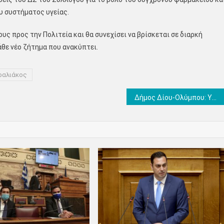
ου συστήματος υγείας.
υς προς την Πολιτεία και θα συνεχίσει να βρίσκεται σε διαρκή
άθε νέο ζήτημα που ανακύπτει.
ραλιάκος
Δήμος Δίου-Ολύμπου: Υποχρεωτικός καθαρισμός ιδιωτικών οικοπέδων (εντός σχεδίου) έως τις 30 Απριλίου