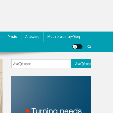
Υγεία
Απόψεις
Μυστικά με την Έυη
Αναζήτηση
για: