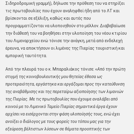
Σιδηροδρομική γραμμή), δήλωσε την πρόθεση του να στηρίξει
τις πρωτοβουλίες που έχουν αναληφθεί ήδη από το ΛΤ και
βρίσκονται σε εξέλιξη, καθώς και αυτές που
προγραμματίζονται να υλοποιηθούν στο μέλλον. Διαβεβαίωσε
την διάθεσή του να βοηθήσει στην υλοποίηση του νέου κτιρίου
του Λιμεναρχείου ενώ τόνισε την ανάγκη, μετά από ενδελεχή
έρευνα, να αποκτήσουν οι λιμένες της Πιερίας τουριστική και
εμπορική ταυτότητα.
Από την πλευρά του ο κ. Μπαραλιάκος τόνισε: «
Από την πρώτη
στιγμή της κοινοβουλευτικής μου θητείας έθεσα ως
προτεραιότητα, εργάστηκα και εργάζομαι προς την κατεύθυνση
της αναβάθμισης και της περεταίρω αξιοποίησης των λιμανιών
της Πιερίας. Με τις πρωτοβουλίες που έχουμε αναλάβει από
κοινού με το Λιμενικό Ταμείο Πιερίας σημαντικά έργα έχουν
αρχίσει να εισέρχονται στην φάση υλοποίησής τους, ενώ έχει
ανοίξει ο διάλογος με τους φορείς του τόπου μας για την
εξεύρεση βέλτιστων λύσεων σε θέματα προοπτικής των