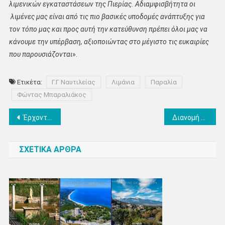
λιμενικών εγκαταστάσεων της Πιερίας. Αδιαμφισβήτητα οι
λιμένες μας είναι από τις πιο βασικές υποδομές ανάπτυξης για
τον τόπο μας και προς αυτή την κατεύθυνση πρέπει όλοι μας να
κάνουμε την υπέρβαση, αξιοποιώντας στο μέγιστο τις ευκαιρίες
που παρουσιάζονται
».
Ετικέτα:
Γ.Γ Ναυτιλείας
Λιμάνια
Παραλία
Φώντας Μπαραλιάκος
Πλοήγηση
Έρχονται μέτρα για τα καύσιμα – Οι περιοχές με την υψηλότερη τιμή
Διανομή προϊόντων στους δικαιούχους ΚΕΑ-ΤΕΒΑ την Τρίτη 15/03 στο Δημαρχείο Κονταριώτισσας
άρθρων
ΣΧΕΤΙΚΑ ΑΡΘΡΑ