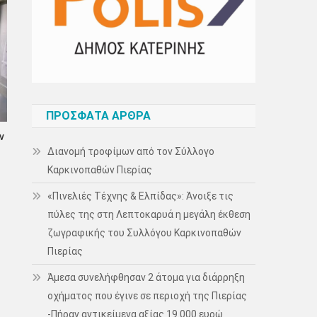
ΠΡΌΣΦΑΤΑ ΆΡΘΡΑ
ν
Διανομή τροφίμων από τον Σύλλογο
Καρκινοπαθών Πιερίας
«Πινελιές Τέχνης & Ελπίδας»: Άνοιξε τις
πύλες της στη Λεπτοκαρυά η μεγάλη έκθεση
ζωγραφικής του Συλλόγου Καρκινοπαθών
Πιερίας
Άμεσα συνελήφθησαν 2 άτομα για διάρρηξη
οχήματος που έγινε σε περιοχή της Πιερίας
-Πήραν αντικείμενα αξίας 19.000 ευρώ