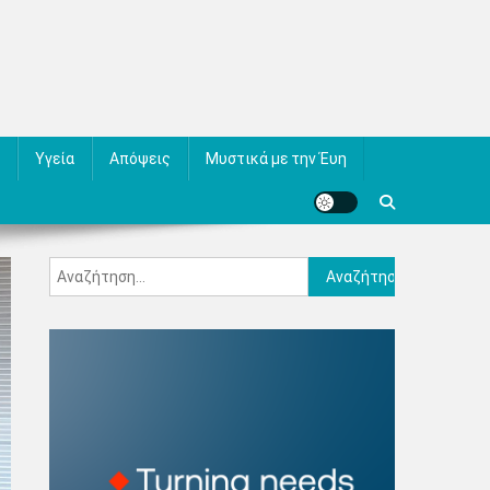
Υγεία
Απόψεις
Μυστικά με την Έυη
Αναζήτηση
για: