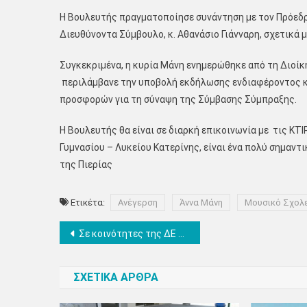
Η Βουλευτής πραγματοποίησε συνάντηση με τον Πρόεδρο 
Διευθύνοντα Σύμβουλο, κ. Αθανάσιο Γιάνναρη, σχετικά 
Συγκεκριμένα, η κυρία Μάνη ενημερώθηκε από τη Διοίκ
περιλάμβανε την υποβολή εκδήλωσης ενδιαφέροντος κα
προσφορών για τη σύναψη της Σύμβασης Σύμπραξης.
Η Βουλευτής θα είναι σε διαρκή επικοινωνία με τις Κ
Γυμνασίου – Λυκείου Κατερίνης, είναι ένα πολύ σημαντι
της Πιερίας
Ετικέτα:
Ανέγερση
Άννα Μάνη
Μουσικό Σχολε
Πλοήγηση
Σε κοινότητες της ΔΕ Δίου συνεχίστηκαν σήμερα οι εμβολιασμοί κατά του κορωνοϊού
άρθρων
ΣΧΕΤΙΚΑ ΑΡΘΡΑ