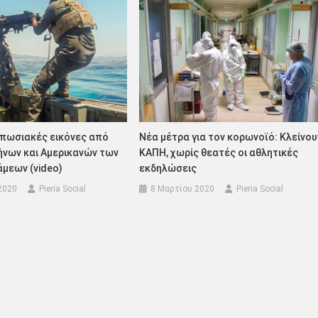
υπωσιακές εικόνες από
Νέα μέτρα για τον κορωνοϊό: Κλείνου
ήνων και Αμερικανών των
ΚΑΠΗ, χωρίς θεατές οι αθλητικές
άμεων (video)
εκδηλώσεις
2020
Pieria Social
8 Μαρτίου 2020
Pieria Social