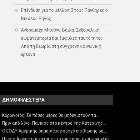
Επένδυση για το μέλλον: Στους Πάνθηρες ο
Νικόλας Ρήγας
Ανδρομάχη Μπούνα-Βάιλα: Σεξουαλική
σωματεμπορία και έμφυλες ταυτότητες –
Από τη θεωρία στη σύγχρονη κοινωνική
έρευνα
ΔΗΜΟΦΙΛΈΣΤΕΡΑ
Κορωνοϊός: Σε πόσες μέρες θα μηδενιστούν τα…
Πριν από λίγο- Πανικός στο κέντρο της Κατερίνης…
Ο ΕΟΔΥ Αμερικής δημοσίευσε οδηγό επιβίωσης σε…
Πιερία: Ιερέας είπε στους πιστούς όσοι έχουν σκυλιά…