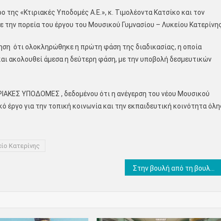
της «Κτιριακές Υποδομές Α.Ε.», κ. Τιμολέοντα Κατσίκο και τον
με την πορεία του έργου του Μουσικού Γυμνασίου – Λυκείου Κατερίνης
ηση ότι ολοκληρώθηκε η πρώτη φάση της διαδικασίας, η οποία
ι ακολουθεί άμεσα η δεύτερη φάση, με την υποβολή δεσμευτικών
ΤΙΡΙΑΚΕΣ ΥΠΟΔΟΜΕΣ , δεδομένου ότι η ανέγερση του νέου Μουσικού
κό έργο για την τοπική κοινωνία και την εκπαιδευτική κοινότητα όλη
ίο Κατερίνης
Στην βουλή από τη βουλεύτρια Ε. Σκούφα τα τεράστια προβλήματα του ΕΚΑΒ στην Πιερία