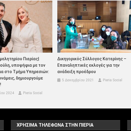
μελητηρίου Πιερίας|
Δικηγορικός Σύλλογος Κατερίνης –
ούλη, υποψήφια με τον
Επαναληπτικές εκλογές για την
ια στο Τμήμα Υπηρεσιών:
ανάδειξη προέδρου
νάμεις, δημιουργούμε
5 Δεκεμβρίου 2021
Pieria Social
!
ίου 2024
Pieria Social
ΧΡΗΣΙΜΑ ΤΗΛΕΦΩΝΑ ΣΤΗΝ ΠΙΕΡΙΑ