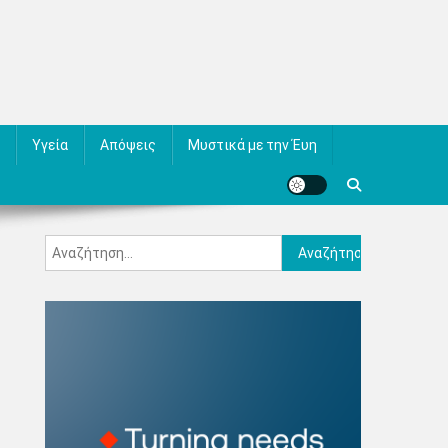
Υγεία
Απόψεις
Μυστικά με την Έυη
Αναζήτηση
για: