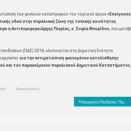
ιμετώπιση των φυσικών καταστροφών-
του τεχνικού έργου
«
Επείγουσε
τικής οδού στην παραλιακή ζώνη της τοπικής κοινότητας
ψε η Αντιπεριφερειάρχης Πιερίας, κ. Σοφία Μαυρίδου,
που μετέβ
πενδύσεων (ΠΔΕ) 2018, υλοποιείται στη Δημοτική Ενότητα
ά εργασίες
για την αντιμετώπιση φαινομένου κατολίσθησης
δού και του παρακείμενου παραλιακού Δημοτικού Καταστήματος
σίες
Μακρύγιαλος
Υπουργείο Παιδείας: Πώς θα γίνουν φέτος οι Πανελλήνιες – Οι κανόνες, τα self test και τα μέτρα προστασίας