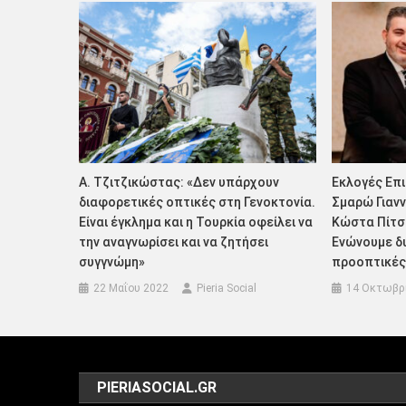
Α. Τζιτζικώστας: «Δεν υπάρχουν
Εκλογές Επι
διαφορετικές οπτικές στη Γενοκτονία.
Σμαρώ Γιανν
Είναι έγκλημα και η Τουρκία οφείλει να
Κώστα Πίτσ
την αναγνωρίσει και να ζητήσει
Ενώνουμε δυ
συγγνώμη»
προοπτικές
22 Μαΐου 2022
Pieria Social
14 Οκτωβρ
PIERIASOCIAL.GR