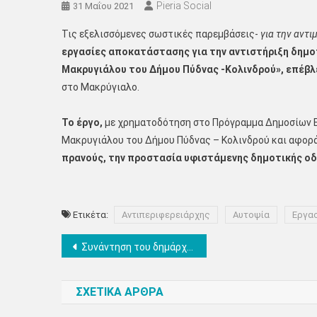
Pieria Social
31 Μαΐου 2021
Τις εξελισσόμενες σωστικές παρεμβάσεις-
για την αντ
εργασίες αποκατάστασης για την αντιστήριξη δημο
Μακρυγιάλου του Δήμου Πύδνας -Κολινδρού», επέβλε
στο Μακρύγιαλο.
Το έργο,
με χρηματοδότηση στο Πρόγραμμα Δημοσίων Ε
Μακρυγιάλου του Δήμου Πύδνας – Κολινδρού και αφορ
πρανούς, την προστασία υφιστάμενης δημοτικής ο
Ετικέτα:
Αντιπεριφερειάρχης
Αυτοψία
Εργα
Πλοήγηση
Συνάντηση του δημάρχου Κατερίνης με το Συμβούλιο Κοινότητας Περίστασης
άρθρων
ΣΧΕΤΙΚΑ ΑΡΘΡΑ