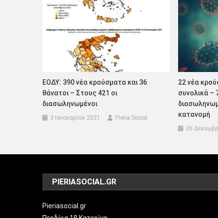
ΕΟΔΥ: 390 νέα κρούσματα και 36
22 νέα κρού
θάνατοι – Στους 421 οι
συνολικά – 
διασωληνωμένοι
διασωληνωμ
κατανομή
3 Ιανουαρίου 2021
Pieria Social
26 Δεκεμβρ
PIERIASOCIAL.GR
Pieriasocial.gr