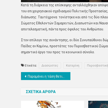
Κατά τη διάρκεια της επίσκεψης ανταλλάχθηκαν απόψε
του επιχειρησιακού σχεδιασμού Πολιτικής Προστασίας
διάσωσης. Ταυτόχρονα τονίστηκε και από τις δύο πλευ
Σώματος Εθελοντών Σαμαρειτών, Διασωστών και Ναυαγοσ
αποτελεσματική, πάντα προς όφελος του Ανθρώπου.
Στον επίλογο της συνάντησης, οι δύο Συνυπεύθυνοι δώρ
Παίδες εν Καμίνω, προστάτες του Πυροσβεστικού Σώματ
σημαντικό έργο του προς το κοινωνικό σύνολο.
Ετικέτα:
Διασώστες
Κατερίνη
Πυροσβεστική
Πλοήγηση
Παραμένει η τάση θετικότητας του ιικού φορτίου, στα λύματα της Κατερίνης
άρθρων
ΣΧΕΤΙΚΑ ΑΡΘΡΑ