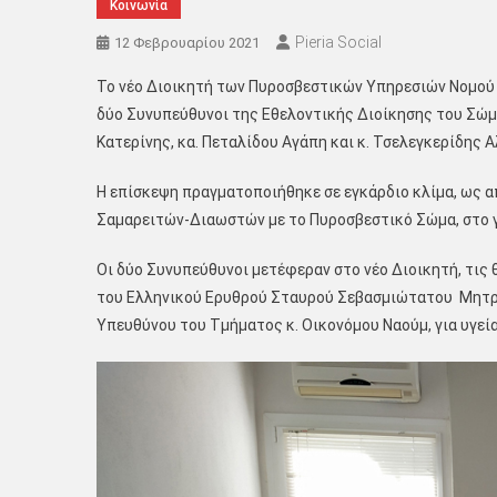
Κοινωνία
Pieria Social
12 Φεβρουαρίου 2021
Το νέο Διοικητή των Πυροσβεστικών Υπηρεσιών Νομού (Δ
δύο Συνυπεύθυνοι της Εθελοντικής Διοίκησης του Σ
Κατερίνης, κα. Πεταλίδου Αγάπη και κ. Τσελεγκερίδης 
Η επίσκεψη πραγματοποιήθηκε σε εγκάρδιο κλίμα, ως 
Σαμαρειτών-Διαωστών με το Πυροσβεστικό Σώμα, στο γ
Οι δύο Συνυπεύθυνοι μετέφεραν στο νέο Διοικητή, τις
του Ελληνικού Ερυθρού Σταυρού Σεβασμιώτατου Μητροπ
Υπευθύνου του Τμήματος κ. Οικονόμου Ναούμ, για υγεία