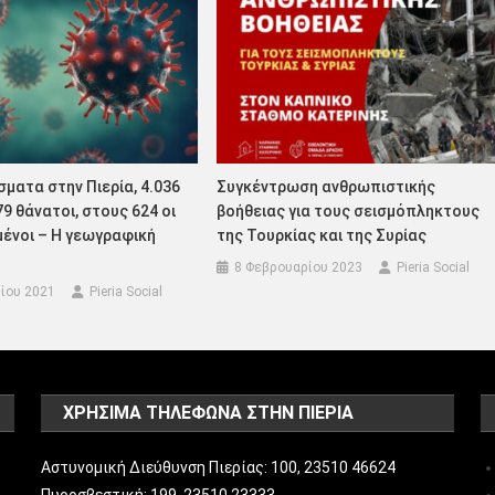
σματα στην Πιερία, 4.036
Συγκέντρωση ανθρωπιστικής
79 θάνατοι, στους 624 οι
βοήθειας για τους σεισμόπληκτους
ένοι – Η γεωγραφική
της Τουρκίας και της Συρίας
8 Φεβρουαρίου 2023
Pieria Social
ίου 2021
Pieria Social
ΧΡΗΣΙΜΑ ΤΗΛΕΦΩΝΑ ΣΤΗΝ ΠΙΕΡΙΑ
Αστυνομική Διεύθυνση Πιερίας: 100, 23510 46624