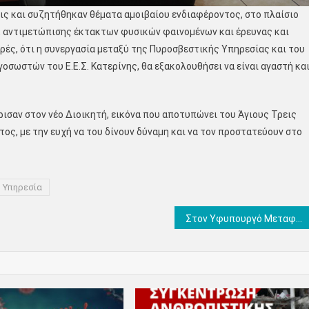
ις και συζητήθηκαν θέματα αμοιβαίου ενδιαφέροντος, στο πλαίσιο
, αντιμετώπισης έκτακτων φυσικών φαινομένων και έρευνας και
ρές, ότι η συνεργασία μεταξύ της Πυροσβεστικής Υπηρεσίας και του
ωστών του Ε.Ε.Σ. Κατερίνης, θα εξακολουθήσει να είναι αγαστή κα
ισαν στον νέο Διοικητή, εικόνα που αποτυπώνει του Άγιους Τρεις
ος, με την ευχή να του δίνουν δύναμη και να τον προστατεύουν στο
 Υπηρεσία
Στον Υφυπουργό Μεταφορών για τα αιτήματα του κλάδου των ΤΑΧΙ ο Φώντας Μπαραλιάκος