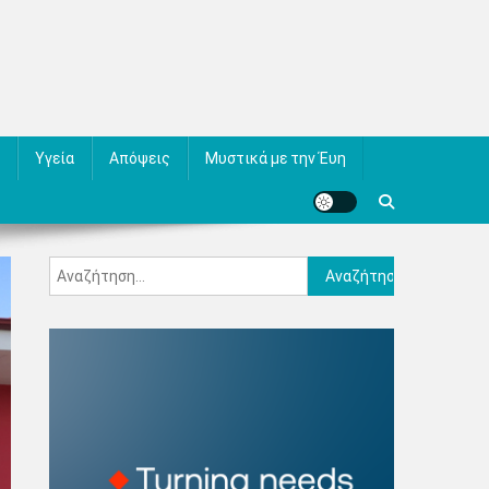
Υγεία
Απόψεις
Μυστικά με την Έυη
Αναζήτηση
για: