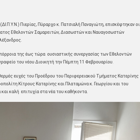
Ι.Π.Υ.Ν.) Πιερίας, Πύραρχο κ. Πατσιαλή Παναγιώτη, επισκέφτηκαν οι
ώματος Εθελοντών Σαμαρειτών, Διασωστών και Ναυαγοσωστών
Αλέξανδρος.
απόρροια της έως τώρα ουσιαστικής συνεργασίας των Εθελοντών
ραφείο του νέου Διοικητή την Πέμπτη 11 Φεβρουαρίου.
 θερμές ευχές του Προέδρου του Περιφερειακού Τμήματος Κατερίνης
ολίτη Κίτρους Κατερίνης και Πλαταμώνα κ. Γεωργίου και του
 και καλή επιτυχία στα νέα του καθήκοντα.