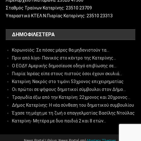
Λιμεναρχείο Πλαταμώνα: 23520 41366
Σταθμός Τραίνων Κατερίνης: 23510 23709
Υπεραστικό ΚΤΕΛ Ν.Πιερίας Κατερίνης: 23510 23313
ΔΗΜΟΦΙΛΈΣΤΕΡΑ
Κορωνοϊός: Σε πόσες μέρες θα μηδενιστούν τα…
Πριν από λίγο- Πανικός στο κέντρο της Κατερίνης…
Ο ΕΟΔΥ Αμερικής δημοσίευσε οδηγό επιβίωσης σε…
Πιερία: Ιερέας είπε στους πιστούς όσοι έχουν σκυλιά…
Κατερίνη: Νεκρός στο τιμόνι 53χρονος επιχειρηματίας
Οι πρώτοι σε ψήφους δημοτικοί σύμβουλοι στον Δήμο…
Τραγωδία έξω από την Κατερίνη: 22χρονος και 20χρονος…
Δήμος Κατερίνης: Η νέα σύνθεση του δημοτικού συμβουλίου
Έχασε τη μάχη με τη ζωή ο επαγγελματίας Βασίλης Ντούλας
Κατερίνη- Μητέρα με δυο παιδιά 2 και 8 ετών…
News Portal
|
Θέμα: News Portal από
Mystery Themes
.