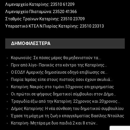
Λιμεναρχείο Κατερίνης: 23510 61209
Λιμεναρχείο Πλαταμώνα: 23520 41366
Σταθμός Τραίνων Κατερίνης: 23510 23709
Υπεραστικό ΚΤΕΛ Ν.Πιερίας Κατερίνης: 23510 23313
ΔΗΜΟΦΙΛΈΣΤΕΡΑ
Κορωνοϊός: Σε πόσες μέρες θα μηδενιστούν τα…
Πριν από λίγο- Πανικός στο κέντρο της Κατερίνης…
Ο ΕΟΔΥ Αμερικής δημοσίευσε οδηγό επιβίωσης σε…
Πιερία: Ιερέας είπε στους πιστούς όσοι έχουν σκυλιά…
Κατερίνη: Νεκρός στο τιμόνι 53χρονος επιχειρηματίας
Οι πρώτοι σε ψήφους δημοτικοί σύμβουλοι στον Δήμο…
Τραγωδία έξω από την Κατερίνη: 22χρονος και 20χρονος…
Δήμος Κατερίνης: Η νέα σύνθεση του δημοτικού συμβουλίου
Έχασε τη μάχη με τη ζωή ο επαγγελματίας Βασίλης Ντούλας
Κατερίνη- Μητέρα με δυο παιδιά 2 και 8 ετών…