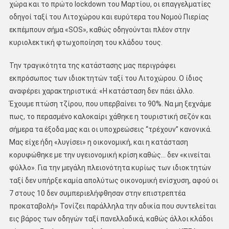
χώρα και το πρώτο lockdown του Μαρτίου, οι επαγγελματίες
οδηγοί ταξί του Λιτοχώρου και ευρύτερα του Νομού Πιερίας
εκπέμπουν σήμα «SOS», καθώς οδηγούνται πλέον στην
κυριολεκτική φτωχοποίηση του κλάδου τους.
Την τραγικότητα της κατάστασης μας περιγράφει
εκπρόσωπος των ιδιοκτητών ταξί του Λιτοχώρου. Ο ίδιος
αναφέρει χαρακτηριστικά: «Η κατάσταση δεν πάει άλλο.
Έχουμε πτώση τζίρου, που υπερβαίνει το 90%. Να μη ξεχνάμε
πως, το περασμένο καλοκαίρι χάθηκε η τουριστική σεζόν και
σήμερα τα έξοδα μας και οι υποχρεώσεις “τρέχουν” κανονικά.
Μας είχε ήδη «λυγίσει» η οικονομική, και η κατάσταση
κορυφώθηκε με την υγειονομική κρίση καθώς… δεν «κινείται
φύλλο». Για την μεγάλη πλειονότητα κυρίως των ιδιοκτητών
ταξί δεν υπήρξε καμία απολύτως οικονομική ενίσχυση, αφού οι
7 στους 10 δεν συμπεριελήφθησαν στην επιστρεπτέα
προκαταβολή» Τονίζει παράλληλα την αδικία που συντελείται
εις βάρος των οδηγών ταξί πανελλαδικά, καθώς άλλοι κλάδοι