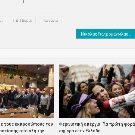
λή
Τ.Δ. Πιερία
Τανζανία
Νικόλας Γιατρομανωλάκης, ο πρώτος ανοικτά ομοφυλόφιλος σε κυβερνητικό σχήμα στην Ελλάδα
με τους εκπροσώπους του
Φεμινιστική απεργία: Για πρώτη φορ
εστίασης από όλη την
σήμερα στην Ελλάδα