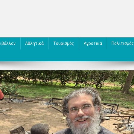
ιβάλλον
Αθλητικά
Τουρισμός
Αγροτικά
Πολιτισμός