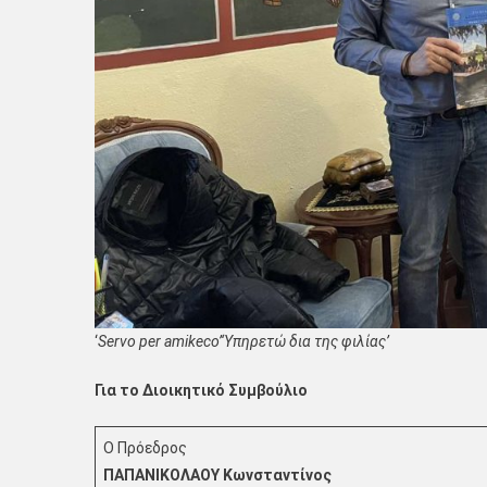
‘
Servo per amikeco’
‘
Υπηρετώ δια της φιλίας’
Για το Διοικητικό Συμβούλιο
Ο Πρόεδρος
ΠΑΠΑΝΙΚΟΛΑΟΥ Κωνσταντίνος