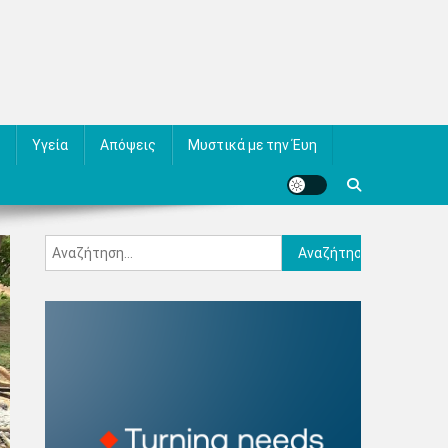
Υγεία
Απόψεις
Μυστικά με την Έυη
Αναζήτηση
για: