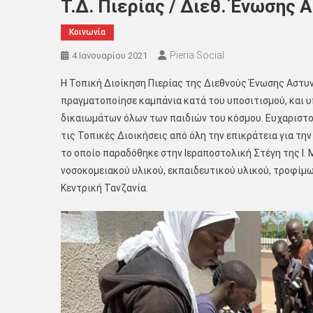
Τ.Δ. Πιερίας / Διεθ. Ένωσης
Κοινωνία
Pieria Social
4 Ιανουαρίου 2021
Η Τοπική Διοίκηση Πιερίας της Διεθνούς Ένωσης Αστυ
πραγματοποίησε καμπάνια κατά του υποσιτισμού, και 
δικαιωμάτων όλων των παιδιών του κόσμου. Ευχαριστο
τις Τοπικές Διοικήσεις από όλη την επικράτεια για τ
το οποίο παραδόθηκε στην Ιεραποστολική Στέγη της Ι. 
νοσοκομειακού υλικού, εκπαιδευτικού υλικού, τροφίμ
Κεντρική Τανζανία.