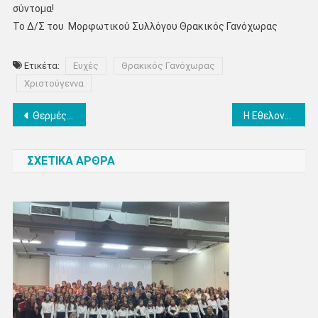
σύντομα!
Το Δ/Σ του Μορφωτικού Συλλόγου Θρακικός Γανόχωρας
Ετικέτα:
Ευχές
Θρακικός Γανόχωρας
Χριστούγεννα
Πλοήγηση
Θερμές ευχές από τη ΔΕΔΑ
Η Εθελοντική Ομάδα Δράσης Ν. Πιερίας σας εύχεται ολόψυχα ΚΑΛΑ ΧΡΙΣΤΟΥΓΕΝΝΑ
άρθρων
ΣΧΕΤΙΚΑ ΑΡΘΡΑ