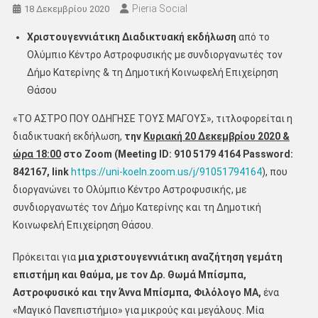
Pieria Social
18 Δεκεμβρίου 2020
Χριστουγεννιάτικη Διαδικτυακή εκδήλωση
από το
Ολύμπιο Κέντρο Αστροφυσικής με συνδιοργανωτές τον
Δήμο Κατερίνης & τη Δημοτική Κοινωφελή Επιχείρηση
Θάσου
«ΤΟ ΑΣΤΡΟ ΠΟΥ ΟΔΗΓΗΣΕ ΤΟΥΣ ΜΑΓΟΥΣ», τιτλοφορείται η
διαδικτυακή εκδήλωση,
την
Κυριακή 20 Δεκεμβρίου 2020 &
ώρα 18:00
στο Zoom
(Meeting ID: 910 5179 4164 Password:
842167, link
https://uni-koeln.zoom.us/j/91051794164
), που
διοργανώνει το Ολύμπιο Κέντρο Αστροφυσικής, με
συνδιοργανωτές τον Δήμο Κατερίνης και τη Δημοτική
Κοινωφελή Επιχείρηση Θάσου.
Πρόκειται για
μια χριστουγεννιάτικη αναζήτηση γεμάτη
επιστήμη και θαύμα, με τον Δρ. Θωμά Μπίσμπα,
Αστροφυσικό και την Άννα Μπίσμπα, Φιλόλογο ΜΑ,
ένα
«Μαγικό Πανεπιστήμιο» για μικρούς και μεγάλους. Μία