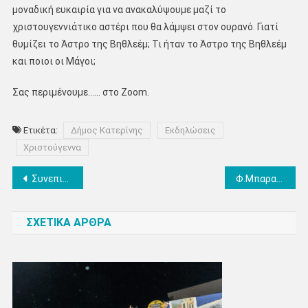
μοναδική ευκαιρία για να ανακαλύψουμε μαζί το
χριστουγεννιάτικο αστέρι που θα λάμψει στον ουρανό. Γιατί
θυμίζει το Άστρο της Βηθλεέμ; Τι ήταν το Άστρο της Βηθλεέμ
και ποιοι οι Μάγοι;
Σας περιμένουμε…… στο Zoom.
Ετικέτα:
Δήμος Κατερίνης
Εκδηλώσεις
Χριστούγεννα
Πλοήγηση
Συνεπιμέλεια: Όταν η άδεια αγκαλιά ενός γονιού αντίκρισε το τέρας
Φ.Μπαραλιάκος: «Πράξη η διασύνδεση της τεχνικής εκπαίδευσης με την αγορά εργασίας»- Ομιλία επί του νέου νομοσχεδίου του Υπουργείου Παιδείας
άρθρων
ΣΧΕΤΙΚΑ ΑΡΘΡΑ