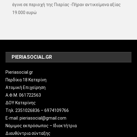
έγινε σε περιοχή της Πιερίας -Πήραν αντικείμενα αξίας
19.000 ευρώ
PIERIASOCIAL.GR
Pieriasocial.gr
Περδίκα 18 Κατερίνη
Ατομική Επιχείρηση
Α.Φ.Μ. 061722563
ΔΟΥ Κατερίνης
Tηλ: 2351026836 – 6974109766
E-mail: pieriasocial@gmail.com
Νόμιμος εκπρόσωπος – Ιδιοκτήτρια
Διευθύντρια σύνταξης