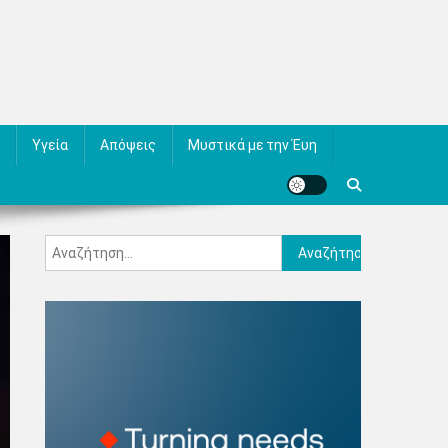
Υγεία
Απόψεις
Μυστικά με την Έυη
Αναζήτηση
για: