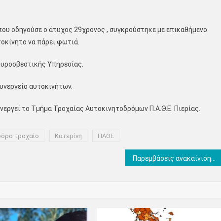
 που οδηγούσε ο άτυχος 29χρονος , συγκρούστηκε με επικαθήμενο
οκίνητο να πάρει φωτιά.
Πυροσβεστικής Υπηρεσίας.
συνεργείο αυτοκινήτων.
νεργεί το Τμήμα Τροχαίας Αυτοκινητοδρόμων Π.Α.Θ.Ε. Πιερίας.
όρο τροχαίο
Κατερίνη
ΠΑΘΕ
Παρεμβάσεις ανακαίνισης – αποκατάστασης φθορών του κοινοτικού καταστήματος της Δημοτικής Κοινότητας Καλλιθέας