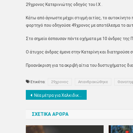
29χρονος Κατερινιώτης οδηγός του Ι.Χ .
Κάτω από άγνωστε μέχρι στιγμή αιτίες, το αυτοκίνητο
φορτηγό που οδηγούσε 49χρονος με αποτέλεσμα το αυτ
Στο σημείο έσπευσαν πέντε οχήματα με 10 άνδρες της 
Ο άτυχος άνδρας έμενε στην Κατερίνη και διατηρούσε 
Προανάκριση για τα ακριβή αίτια του δυστυχήματος διε
Ετικέτα:
29χρονος
Απανθρακώθηκε
Θανατηφ
Πλοήγηση
Νέα μέτρα για Χαλκιδική και Μύκονο- Θα ισχύσουν από την Παρασκευή έως Δευτέρα 31 Αυγούστου- Κομμένα πάρτι, εκδηλώσεις, λιτανείες, λαϊκές αγορές, υποχρεωτική χρήση μάσκας και σε εξωτερικούς χώρους, συναθροίσεις όχι πάνω απο 9 άτομα.
άρθρων
ΣΧΕΤΙΚΑ ΑΡΘΡΑ