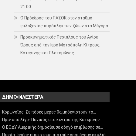
21.00
Ο Πρόεδρος του ΠΑΣΟΚ στον σταθμό
φιλοξενίας πυρόπληκτων ζώων στα Μέγαρα
Προσκυνηματικός Περίπλους του Αγίου
Όρους από την Ιερά Μητρόπολη Κίτρους,
Κατερίνης και Πλαταμώνος
ΔΗΜΟΦΙΛΈΣΤΕΡΑ
Κορωνοϊός: Σε πόσες μέρες θα μηδενιστούν τα…
Πριν από λίγο- Πανικός στο κέντρο της Κατερίνης…
Ο ΕΟΔΥ Αμερικής δημοσίευσε οδηγό επιβίωσης σε…
Πιερία: Ιερέας είπε στους πιστούς όσοι έχουν σκυλιά…