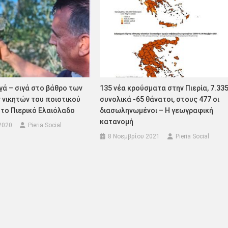
ιγά – σιγά στο βάθρο των
135 νέα κρούσματα στην Πιερία, 7.33
 νικητών του ποιοτικού
συνολικά -65 θάνατοι, στους 477 οι
το Πιερικό Ελαιόλαδο
διασωληνωμένοι – Η γεωγραφική
κατανομή
2020
Pieria Social
8 Νοεμβρίου 2021
Pieria Social