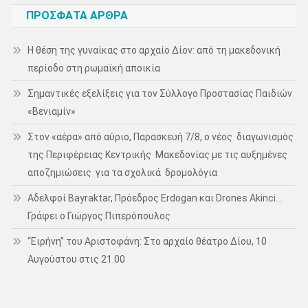
ΠΡΌΣΦΑΤΑ ΆΡΘΡΑ
Η θέση της γυναίκας στο αρχαίο Δίον: από τη μακεδονική
περίοδο στη ρωμαϊκή αποικία
Σημαντικές εξελίξεις για τον Σύλλογο Προστασίας Παιδιών
«Βενιαμίν»
Στον «αέρα» από αύριο, Παρασκευή 7/8, ο νέος διαγωνισμός
της Περιφέρειας Κεντρικής Μακεδονίας με τις αυξημένες
αποζημιώσεις για τα σχολικά δρομολόγια
Αδελφοί Bayraktar, Πρόεδρος Erdogan και Drones Akinci…
Γράφει ο Γιώργος Πιπερόπουλος
“Ειρήνη” του Αριστοφάνη: Στο αρχαίο θέατρο Δίου, 10
Αυγούστου στις 21.00