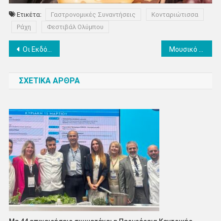
Ετικέτα:
Γαστρονομικές Συναντήσεις
Κονταριώτισσα
Ράχη
Φεστιβάλ Ολύμπου
Πλοήγηση
Οι Εκδόσεις Κομνηνός παρουσιάζουν το νέο βιβλίο της Στεφανίας Ρουλάκη, «Το Βανάκι». Ένα σύγχρονο, ατμοσφαιρικό μυθιστόρημα δρόμου
Μουσικό Εργαστήρι Ολύμπου: Οι επιτυχόντες στις θερινές πτυχιακές εξετάσεις
άρθρων
ΣΧΕΤΙΚΑ ΑΡΘΡΑ