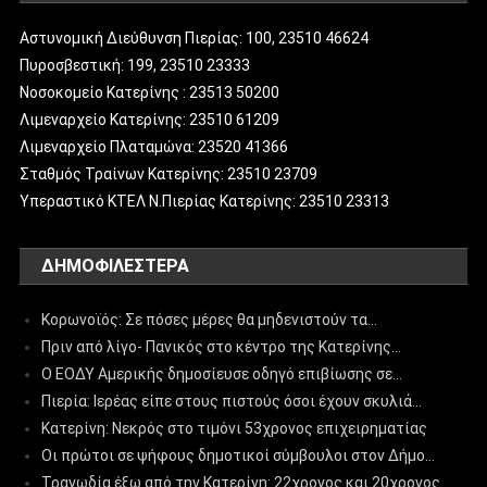
Αστυνομική Διεύθυνση Πιερίας: 100, 23510 46624
Πυροσβεστική: 199, 23510 23333
Νοσοκομείο Κατερίνης : 23513 50200
Λιμεναρχείο Κατερίνης: 23510 61209
Λιμεναρχείο Πλαταμώνα: 23520 41366
Σταθμός Τραίνων Κατερίνης: 23510 23709
Υπεραστικό ΚΤΕΛ Ν.Πιερίας Κατερίνης: 23510 23313
ΔΗΜΟΦΙΛΈΣΤΕΡΑ
Κορωνοϊός: Σε πόσες μέρες θα μηδενιστούν τα…
Πριν από λίγο- Πανικός στο κέντρο της Κατερίνης…
Ο ΕΟΔΥ Αμερικής δημοσίευσε οδηγό επιβίωσης σε…
Πιερία: Ιερέας είπε στους πιστούς όσοι έχουν σκυλιά…
Κατερίνη: Νεκρός στο τιμόνι 53χρονος επιχειρηματίας
Οι πρώτοι σε ψήφους δημοτικοί σύμβουλοι στον Δήμο…
Τραγωδία έξω από την Κατερίνη: 22χρονος και 20χρονος…