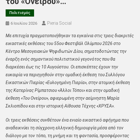
του «Ονείρου»…
Πολιτισμός
Pieria Social
6 Ιουλίου 2026
Με επιτυχία πραγματοποιήθηκαν τα εγκαίνια στις τρεις διακριτές
εικαστικές εκθέσεις του 55ου Φεστιβάλ Ολύμπου 2026 στο
Κέντρο Μεσογειακών Ψηφιδωτών Δίου, σηματοδοτώντας την
έναρξη ενός σημαντικού πολιτιστικού γεγονότος που θα
διαρκέσει έως τις 10 Αυγούστου. Οι επισκέπτες έχουν την
ευκαιρία να περιηγηθούν στην ομαδική έκθεση του Συλλόγου
Εικαστικών Πιερίας «Ευλογημένη Πιερία», στην ατομική έκθεση
της Κατερίνας Ρίμπατσιου «Άλλοι Τόποι» και στην ομαδική
έκθεση «Του Ονείρου», αφιερωμένη στην αείμνηστη Μαρία
Σκλιοπίδου και στην ιστορική Αίθουσα Τέχνης «ΧΡΥΣΑ».
Οι τρεις εκθέσεις συνθέτουν ένα ενιαίο εικαστικό αφήγημα που
αναδεικνύει τη σύγχρονη ελληνική δημιουργία μέσα από τον
διάλογο με τον τόπο, τη μνήμη και τη φαντασία, προσφέροντας