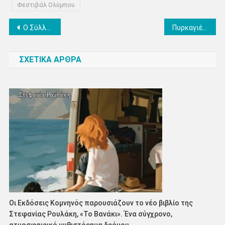
Φεστιβάλ Ολύμπου
Πλοήγηση
Ο Σύλλογος Καρκινοπαθών Πιερίας στο «3rd Forum on Cancer Policies & Strategies» της ΕΛΛΟΚ
Πυρκαγιές: Λείπουν πρόληψη και τιμωρίες!… Γράφει ο Γιώργος Πιπερόπουλος
άρθρων
ΣΧΕΤΙΚΑ ΑΡΘΡΑ
Οι Εκδόσεις Κομνηνός παρουσιάζουν το νέο βιβλίο της
Στεφανίας Ρουλάκη, «Το Βανάκι». Ένα σύγχρονο,