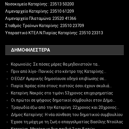
Νοσοκομείο Κατερίνης : 23513 50200
Λιμεναρχείο Κατερίνης: 23510 61209
Λιμεναρχείο Πλαταμώνα: 23520 41366
Σταθμός Τραίνων Κατερίνης: 23510 23709
Υπεραστικό ΚΤΕΛ Ν.Πιερίας Κατερίνης: 23510 23313
ΔΗΜΟΦΙΛΈΣΤΕΡΑ
Κορωνοϊός: Σε πόσες μέρες θα μηδενιστούν τα…
Πριν από λίγο- Πανικός στο κέντρο της Κατερίνης…
Ο ΕΟΔΥ Αμερικής δημοσίευσε οδηγό επιβίωσης σε…
Πιερία: Ιερέας είπε στους πιστούς όσοι έχουν σκυλιά…
Κατερίνη: Νεκρός στο τιμόνι 53χρονος επιχειρηματίας
Οι πρώτοι σε ψήφους δημοτικοί σύμβουλοι στον Δήμο…
Τραγωδία έξω από την Κατερίνη: 22χρονος και 20χρονος…
Δήμος Κατερίνης: Η νέα σύνθεση του δημοτικού συμβουλίου
Έχασε τη μάχη με τη ζωή ο επαγγελματίας Βασίλης Ντούλας
Κατερίνη- Μητέρα με δυο παιδιά 2 και 8 ετών…