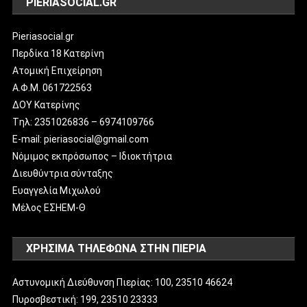
PIERIASOCIAL.GR
Pieriasocial.gr
Περδίκα 18 Κατερίνη
Ατομική Επιχείρηση
Α.Φ.Μ. 061722563
ΔΟΥ Κατερίνης
Tηλ: 2351026836 – 6974109766
E-mail: pieriasocial@gmail.com
Νόμιμος εκπρόσωπος – Ιδιοκτήτρια
Διευθύντρια σύνταξης
Ευαγγελία Μιχωλού
Μέλος ΕΣΗΕΜ-Θ
ΧΡΗΣΙΜΑ ΤΗΛΕΦΩΝΑ ΣΤΗΝ ΠΙΕΡΙΑ
Αστυνομική Διεύθυνση Πιερίας: 100, 23510 46624
Πυροσβεστική: 199, 23510 23333