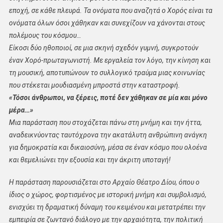
εποχή, σε κάθε πλευρά. Τα ονόματα που αναζητά ο Χορός είναι τα
ονόματα όλων όσοι χάθηκαν και συνεχίζουν να χάνονται στους
πολέμους του κόσμου…
Είκοσι δύο ηθοποιοί, σε μια σκηνή σχεδόν γυμνή, συγκροτούν
έναν Χορό-πρωταγωνιστή. Με εργαλεία τον λόγο, την κίνηση και
τη μουσική, αποτυπώνουν το συλλογικό τραύμα μιας κοινωνίας
που στέκεται μουδιασμένη μπροστά στην καταστροφή.
«Τόσοι άνθρωποι, να ξέρεις, ποτέ δεν χάθηκαν σε μία και μόνο
μέρα…»
Μια παράσταση που στοχάζεται πάνω στη μνήμη και την ήττα,
αναδεικνύοντας ταυτόχρονα την ακατάλυτη ανθρώπινη ανάγκη
για δημοκρατία και δικαιοσύνη, μέσα σε έναν κόσμο που ολοένα
και θεμελιώνει την εξουσία και την άκριτη υποταγή!
Η παράσταση παρουσιάζεται στο Αρχαίο Θέατρο Δίου, όπου ο
ίδιος ο χώρος, φορτισμένος με ιστορική μνήμη και συμβολισμό,
ενισχύει τη δραματική δύναμη του κειμένου και μετατρέπει την
εμπειρία σε ζωντανό διάλογο με την αρχαιότητα, την πολιτική