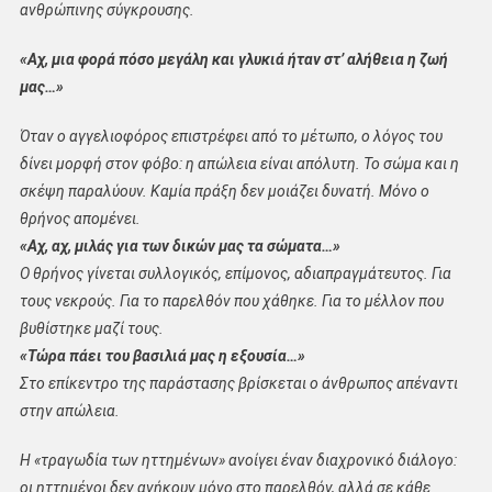
ανθρώπινης σύγκρουσης.
«Αχ, μια φορά πόσο μεγάλη και γλυκιά ήταν στ’ αλήθεια η ζωή
μας…»
Όταν ο αγγελιοφόρος επιστρέφει από το μέτωπο, ο λόγος του
δίνει μορφή στον φόβο: η απώλεια είναι απόλυτη. Το σώμα και η
σκέψη παραλύουν. Καμία πράξη δεν μοιάζει δυνατή. Μόνο ο
θρήνος απομένει.
«Αχ, αχ, μιλάς για των δικών μας τα σώματα…»
Ο θρήνος γίνεται συλλογικός, επίμονος, αδιαπραγμάτευτος. Για
τους νεκρούς. Για το παρελθόν που χάθηκε. Για το μέλλον που
βυθίστηκε μαζί τους.
«Τώρα πάει του βασιλιά μας η εξουσία…»
Στο επίκεντρο της παράστασης βρίσκεται ο άνθρωπος απέναντι
στην απώλεια.
Η «τραγωδία των ηττημένων» ανοίγει έναν διαχρονικό διάλογο:
οι ηττημένοι δεν ανήκουν μόνο στο παρελθόν, αλλά σε κάθε