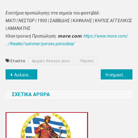
Εισιτήρια προπώλησης στα σημεία του φεστιβάλ:
ΜΑΤΙ | ΝΕΣΤΩΡ | 1900 | ΣΑΒΒΙΔΗΣ | ΚΑΨΑΛΗΣ | ΚΗΠΟΣ ΑΓΓΕΛΙΚΟΣ
| ΑΜΑΝΑΤΗΣ
Ηλεκτρονική Προπώληση:
𝗺𝗼𝗿𝗲
.
𝗰𝗼𝗺
:
https://www.more.com/
…/theater/summer/perses-periodeia/
Ετικέτα:
Αρχαίο Θέατρο Δίου
Πέρσες
Πλοήγηση
Aυλαία για το 55ο Φεστιβάλ Ολύμπου με την παράσταση «Νίκος Ξυλούρης – Ο Αρχάγγελος της Κρήτης»
Η σημασία του καλίου στην καλλιέργεια της ακτινιδιάς
άρθρων
ΣΧΕΤΙΚΑ ΑΡΘΡΑ