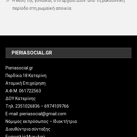
Η θέση της γυναίκας στο αρχαίο Δίον: από τη μακεδονική
περίοδο στη ρωμαϊκή αποικία
PIERIASOCIAL.GR
Pieriasocial.gr
Περδίκα 18 Κατερίνη
Ατομική Επιχείρηση
Α.Φ.Μ. 061722563
ΔΟΥ Κατερίνης
Tηλ: 2351026836 – 6974109766
E-mail: pieriasocial@gmail.com
Νόμιμος εκπρόσωπος – Ιδιοκτήτρια
Διευθύντρια σύνταξης
Ευαγγελία Μιχωλού