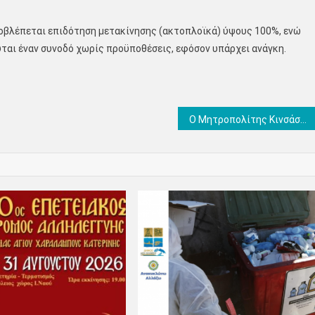
ροβλέπεται επιδότηση μετακίνησης (ακτοπλοϊκά) ύψους 100%, ενώ
ύται έναν συνοδό χωρίς προϋποθέσεις, εφόσον υπάρχει ανάγκη.
Ο Μητροπολίτης Κινσάσας Θεοδόσιος ιερούργησε στην Ιερά Μητρόπολη Κίτρους