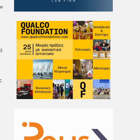
αν
,5
ς