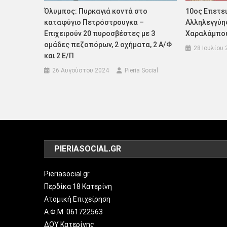
Όλυμπος: Πυρκαγιά κοντά στο
10ος Επετε
καταφύγιο Πετρόστρουγκα –
Αλληλεγγύης
Επιχειρούν 20 πυροσβέστες με 3
Χαραλάμπου
ομάδες πεζοπόρων, 2 οχήματα, 2 Α/Φ
28 Ιουλίου 
και 2 Ε/Π
26 Αυγούστου 2024
Pieria Social
PIERIASOCIAL.GR
Pieriasocial.gr
Περδίκα 18 Κατερίνη
Ατομική Επιχείρηση
Α.Φ.Μ. 061722563
ΔΟΥ Κατερίνης