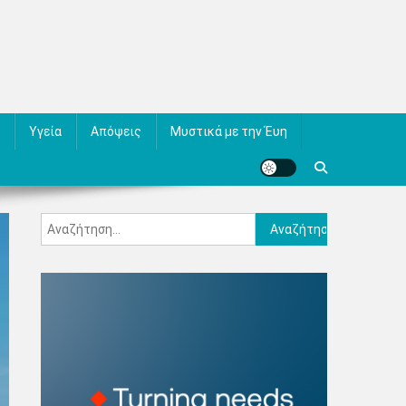
Υγεία
Απόψεις
Μυστικά με την Έυη
Αναζήτηση
για: