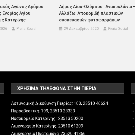
ιακός Αγώνας Δρόμου
Δήμος Δίου-Ολύμπου | Ανακυκλώνω 
 Ενορίας Αγίου
Αλλάζω: Αποκομιδή πλαστικών
ς Κατερίνης
συσκευασιών φυτοφαρμάκων
2026
Pieria Social
29 Δεκεμβρίου 2020
Pieria Social
ΧΡΗΣΙΜΑ ΤΗΛΕΦΩΝΑ ΣΤΗΝ ΠΙΕΡΙΑ
Αστυνομική Διεύθυνση Πιερίας: 100, 23510 46624
Πυροσβεστική: 199, 23510 23333
Νοσοκομείο Κατερίνης : 23513 50200
Λιμεναρχείο Κατερίνης: 23510 61209
Λιμεναρχείο Πλαταμώνα: 23520 41366