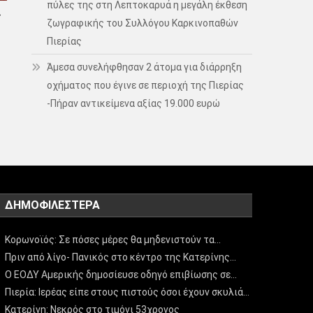
πύλες της στη Λεπτοκαρυά η μεγάλη έκθεση
–
ζωγραφικής του Συλλόγου Καρκινοπαθών
Πιερίας
Άμεσα συνελήφθησαν 2 άτομα για διάρρηξη
οχήματος που έγινε σε περιοχή της Πιερίας
-Πήραν αντικείμενα αξίας 19.000 ευρώ
ΔΗΜΟΦΙΛΈΣΤΕΡΑ
Κορωνοϊός: Σε πόσες μέρες θα μηδενιστούν τα…
Πριν από λίγο- Πανικός στο κέντρο της Κατερίνης…
Ο ΕΟΔΥ Αμερικής δημοσίευσε οδηγό επιβίωσης σε…
Πιερία: Ιερέας είπε στους πιστούς όσοι έχουν σκυλιά…
Κατερίνη: Νεκρός στο τιμόνι 53χρονος