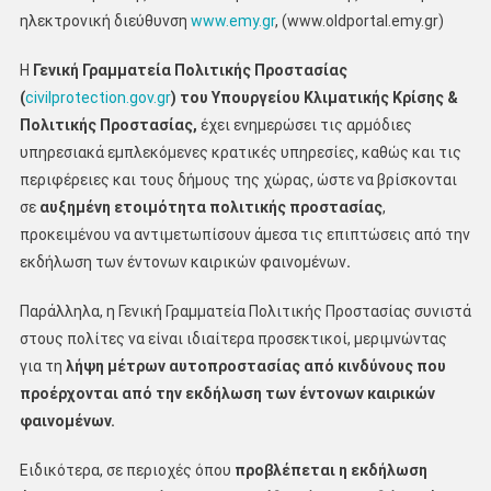
ηλεκτρονική διεύθυνση
www.emy.gr
, (www.oldportal.emy.gr)
Η
Γενική Γραμματεία Πολιτικής Προστασίας
(
civilprotection.gov.gr
)
του Υπουργείου Κλιματικής Κρίσης &
Πολιτικής Προστασίας,
έχει ενημερώσει τις αρμόδιες
υπηρεσιακά εμπλεκόμενες κρατικές υπηρεσίες, καθώς και τις
περιφέρειες και τους δήμους της χώρας, ώστε να βρίσκονται
σε
αυξημένη ετοιμότητα πολιτικής προστασίας
,
προκειμένου να αντιμετωπίσουν άμεσα τις επιπτώσεις από την
εκδήλωση των έντονων καιρικών φαινομένων
.
Παράλληλα, η Γενική Γραμματεία Πολιτικής Προστασίας
συνιστά
στους πολίτες να είναι ιδιαίτερα προσεκτικοί, μεριμνώντας
για τη
λήψη μέτρων αυτοπροστασίας
από
κινδύνους που
προέρχονται από την εκδήλωση των έντονων καιρικών
φαινομένων
.
Ειδικότερα, σε περιοχές όπου
προβλέπεται η εκδήλωση