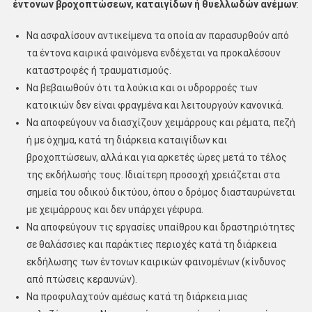
έντονων βροχοπτώσεων, καταιγίδων ή θυελλωδών ανέμων
:
Να ασφαλίσουν αντικείμενα τα οποία αν παρασυρθούν από
τα έντονα καιρικά φαινόμενα ενδέχεται να προκαλέσουν
καταστροφές ή τραυματισμούς.
Να βεβαιωθούν ότι τα λούκια και οι υδρορροές των
κατοικιών δεν είναι φραγμένα και λειτουργούν κανονικά.
Να αποφεύγουν να διασχίζουν χειμάρρους και ρέματα, πεζή
ή με όχημα, κατά τη διάρκεια καταιγίδων και
βροχοπτώσεων, αλλά και για αρκετές ώρες μετά το τέλος
της εκδήλωσής τους. Ιδιαίτερη προσοχή χρειάζεται στα
σημεία του οδικού δικτύου, όπου ο δρόμος διασταυρώνεται
με χειμάρρους και δεν υπάρχει γέφυρα.
Να αποφεύγουν τις εργασίες υπαίθρου και δραστηριότητες
σε θαλάσσιες και παράκτιες περιοχές κατά τη διάρκεια
εκδήλωσης των έντονων καιρικών φαινομένων (κίνδυνος
από πτώσεις κεραυνών).
Να προφυλαχτούν αμέσως κατά τη διάρκεια μιας