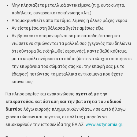
Μην πλησιάζετε μεταλλικά αντικείμενα (π.χ. αυτοκίνητα,
ποδήλατα, σύνεργα κατασκήνωσης κλπ.).
Απομακρυνθείτε από ποτάμια, λίμνες ή άλλες μάζες νερού.
Αν είστε μέσα στη θάλασσα βγείτε αμέσως έξω.
Αν βρίσκεστε απομονωμένοι σε μια επίπεδη έκταση και
νιώσετε να σηκώνονται τα μαλλιά σας (γεγονός που δηλώνει
ότι σύντομα θα εκδηλωθεί κεραυνός), κάντε βαθύ κάθισμα
με το κεφάλι ανάμεσα στα πόδια (ώστε να ελαχιστοποιήσετε
την επιφάνεια του σώματός σας και την επαφή σας με το
έδαφος) πετώντας τα μεταλλικά αντικείμενα που έχετε
επάνω σας.
Για πληροφορίες και ανακοινώσεις
σχετικά με την
επικρατούσα κατάσταση και την βατότητα του οδικού
δικτύου
λόγω εισροής πλημμυρικών υδάτων σε αυτό ή λόγω
χιονοπτώσεων και παγετού, οι πολίτες μπορούν να
επισκεφθούν την ιστοσελίδα της ΕΛ.ΑΣ.
www.astynomia.gr
.