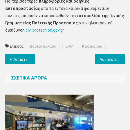
Για περισσότερες
πληροφορίες και οδηγίες
αυτοπροστασίας
από τα έντονα καιρικά φαινόμενα, οι
πολίτες μπορούν να επισκεφθούν την
ιστοσελίδα
της Γενικής
Γραμματείας Πολιτικής Προστασίας
στην ηλεκτρονική
διεύθυνση
civilprotection.gov.gr
Ετικέτα:
Βόρεια Ελλάδα
ΕΜΥ
Κακοκαιρία
Πλοήγηση
Δημοτικό Ωδείο Κατερίνης: Διάλεξη με θέμα: Χορωδιακή μουσική, Χρόνος, Κοινωνία
Αυξάνεται κατά 33.000 ο αριθμός των δικαιούχων του προγράμματος Κοινωνικού Τουρισμού για την περίοδο 2026-2027
άρθρων
ΣΧΕΤΙΚΑ ΑΡΘΡΑ