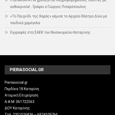
ευθυκρισία!… Γράφει ο Γιώργος Πιπερόπουλος
«Το Παιχνίδι της Χαράς» γέμισε το Αρχαίο Θέατρο Δίου με
παιδικά χαμόγελα
Εγγραφές στη ΣΑΕΚ του Νοσοκομείου Κατερίνης
PIERIASOCIAL.GR
Pieriasocial.gr
Περδίκα 18 Κατερίνη
Ατομική Επιχείρηση
Α.Φ.Μ. 061722563
ΔΟΥ Κατερίνης
Tηλ: 2351026836 – 6974109766