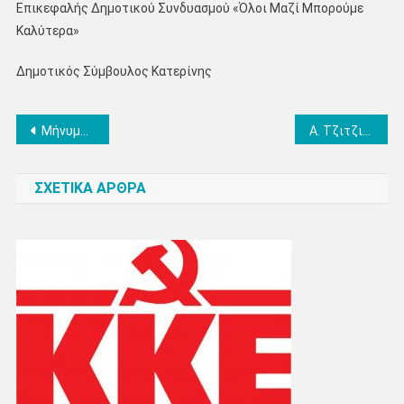
Επικεφαλής Δημοτικού Συνδυασμού «Όλοι Μαζί Μπορούμε
Καλύτερα»
Δημοτικός Σύμβουλος Κατερίνης
Πλοήγηση
Μήνυμα Αντιπεριφερειάρχη Πιερίας για την Παγκόσμια Ημέρα Περιβάλλοντος
Α. Τζιτζικώστας για την Παγκόσμια Ημέρα Περιβάλλοντος: «Στην Περιφέρεια Κεντρικής Μακεδονίας κάνουμε την Πράσινη Ανάπτυξη πράξη»
άρθρων
ΣΧΕΤΙΚΑ ΑΡΘΡΑ