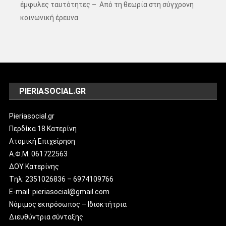
έμφυλες ταυτότητες – Από τη θεωρία στη σύγχρονη
κοινωνική έρευνα
PIERIASOCIAL.GR
Pieriasocial.gr
Περδίκα 18 Κατερίνη
Ατομική Επιχείρηση
Α.Φ.Μ. 061722563
ΔΟΥ Κατερίνης
Tηλ: 2351026836 – 6974109766
E-mail: pieriasocial@gmail.com
Νόμιμος εκπρόσωπος – Ιδιοκτήτρια
Διευθύντρια σύνταξης