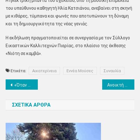
Η ηλεκτρική μπάντα του σχολείου, υπό τη μουσική επιμέλεια
του υπεύθυνου καθηγητή Ηλία Κατσιάνου, ανεβαίνει στη σκηνή
με κιθάρες, τύμπανα και φωνές που αποτυπώνουν τη δύναμη
και τη δημιουργικότητα της νέας γενιάς.
Η εκδήλωση πραγματοποιείται σε συνεργασία με τον Σύλλογο
Εικαστικών Καλλιτεχνών Πιερίας, στο πλαίσιο της έκθεσης
«Νιότη σε καμβά».
Ετικέτα:
Αικατερίνεια
Εννέα Μούσες
Συναυλία
Πλοήγηση
«Όταν ο κύκνος ονειρεύεται» – Μουσικοχορευτική βραδιά του Δημοτικού Ωδείου Κατερίνης
Ανοικτή συνάντηση νέων µε τον Σεβασμιώτατο Μητροπολίτη Κίτρους, Κατερίνης και Πλαταμώνος κ. Γεώργιο
άρθρων
ΣΧΕΤΙΚΑ ΑΡΘΡΑ