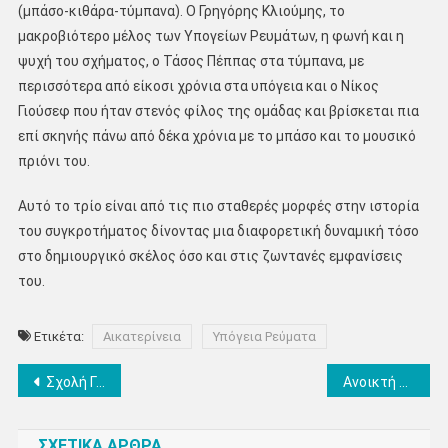
(μπάσο-κιθάρα-τύμπανα). Ο Γρηγόρης Κλιούμης, το
μακροβιότερο μέλος των Υπογείων Ρευμάτων, η φωνή και η
ψυχή του σχήματος, ο Τάσος Πέππας στα τύμπανα, με
περισσότερα από είκοσι χρόνια στα υπόγεια και ο Νίκος
Γιούσεφ που ήταν στενός φίλος της ομάδας και βρίσκεται πια
επί σκηνής πάνω από δέκα χρόνια με το μπάσο και το μουσικό
πριόνι του.
Αυτό το τρίο είναι από τις πιο σταθερές μορφές στην ιστορία
του συγκροτήματος δίνοντας μια διαφορετική δυναμική τόσο
στο δημιουργικό σκέλος όσο και στις ζωντανές εμφανίσεις
του.
Ετικέτα:
Αικατερίνεια
Υπόγεια Ρεύματα
Πλοήγηση
Σχολή Γονέων: Με επιτυχία η παρουσίαση της επιχείρησης «Χρυσόμαλλο δέρας» από τον Βλάση Αγτζίδη
Ανοικτή συνάντηση νέων µε τον Σεβασμιώτατο Μητροπολίτη Κίτρους, Κατερίνης και Πλαταμώνος κ. Γεώργιο
άρθρων
ΣΧΕΤΙΚΑ ΑΡΘΡΑ