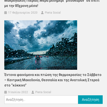
Μακρύγιαλος Πιερίας:Μέρα μεσημέρι “μπούκαραν” σε σπίτι
με την 85χρονη μέσα!
17 Φεβρουαρίου 2020
Pieria Social
Έντονα φαινόμενα και πτώση της θερμοκρασίας το Σάββατο
– Κεντρική Μακεδονία, Θεσσαλία και της Ανατολική Στερεά
στο “κόκκινο”
9 Ιουλίου 2022
Pieria Social
Αναζήτηση
για: