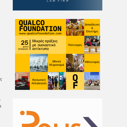
ος
,
α