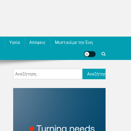
Υγεία
Απόψεις
Μυστικά με την Έυη
Αναζήτηση
για: