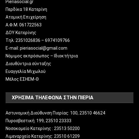
Pieriasocial.gr
Περδίκα 18 Κατερίνη
Ατομική Επιχείρηση
Α.Φ.Μ. 061722563
ΔΟΥ Κατερίνης
Tηλ: 2351026836 – 6974109766
E-mail: pieriasocial@gmail.com
Νόμιμος εκπρόσωπος – Ιδιοκτήτρια
Διευθύντρια σύνταξης
Ευαγγελία Μιχωλού
Μέλος ΕΣΗΕΜ-Θ
ΧΡΗΣΙΜΑ ΤΗΛΕΦΩΝΑ ΣΤΗΝ ΠΙΕΡΙΑ
Αστυνομική Διεύθυνση Πιερίας: 100, 23510 46624
Πυροσβεστική: 199, 23510 23333
Νοσοκομείο Κατερίνης : 23513 50200
Λιμεναρχείο Κατερίνης: 23510 61209