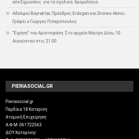
αποζημιώσεις για τα σχολικά δρομολόγια
Αδελφοί Bayraktar, Πρόεδρος Erdogan και Drones Akinci…
Γράφει ο Γιώργος Πιπερόπουλος
“Ειρήνη” του Αριστοφάνη: Στο αρχαίο θέατρο Δίου, 10
Αυγούστου στις 21.00
PIERIASOCIAL.GR
Pieriasocial.gr
Περδίκα 18 Κατερίνη
Ατομική Επιχείρηση
Α.Φ.Μ. 061722563
ΔΟΥ Κατερίνης