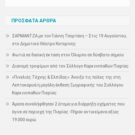
ΠΡΌΣΦΑΤΑ ΆΡΘΡΑ
ΣΑΡΜΑΝΤΖΑ με τον Γιάννη Τσορτέκη – Στις 19 Αυγούστου,
στο Δημοτικό Θέατρο Κατερίνης
Φωτιά σε δασική έκταση στον Όλυμπο σε δύσβατο σημείο
Διανομή τροφίμων από τον Σύλλογο Καρκινοπαθών Πιερίας
«Πινελιές Τέχνης & Ελπίδας»: Άνοιξε τις πύλες της στη
Λεπτοκαρυά η μεγάλη έκθεση ζωγραφικής του Συλλόγου
Καρκινοπαθών Πιερίας
Άμεσα συνελήφθησαν 2 άτομα για διάρρηξη οχήματος που
έγινε σε περιοχή της Πιερίας -Πήραν αντικείμενα αξίας
19.000 ευρώ