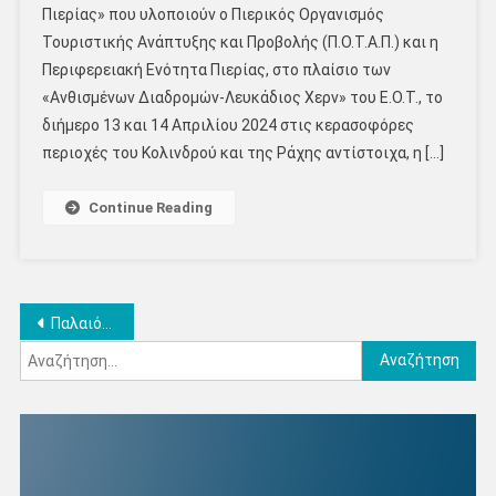
Πιερίας» που υλοποιούν ο Πιερικός Οργανισμός
Τουριστικής Ανάπτυξης και Προβολής (Π.Ο.Τ.Α.Π.) και η
Περιφερειακή Ενότητα Πιερίας, στο πλαίσιο των
«Ανθισμένων Διαδρομών-Λευκάδιος Χερν» του Ε.Ο.Τ., το
διήμερο 13 και 14 Απριλίου 2024 στις κερασοφόρες
περιοχές του Κολινδρού και της Ράχης αντίστοιχα, η […]
Continue Reading
Πλοήγηση
Παλαιότερα άρθρα
Αναζήτηση
άρθρων
για: