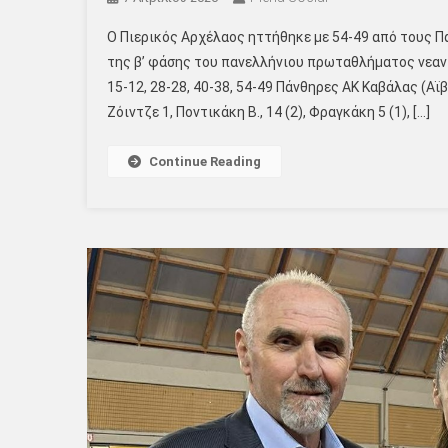
Ο Πιερικός Αρχέλαος ηττήθηκε με 54-49 από τους Πά
της β’ φάσης του πανελλήνιου πρωταθλήματος νεανί
15-12, 28-28, 40-38, 54-49 Πάνθηρες AK Καβάλας (Αϊβ
Ζόιντζε 1, Ποντικάκη Β., 14 (2), Φραγκάκη 5 (1), […]
Continue Reading