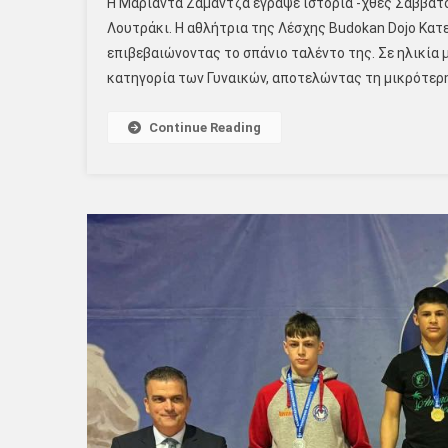
Η Μαριάντα Ζαμαντζά έγραψε ιστορία -χθες Σάββατ
Λουτράκι. Η αθλήτρια της Λέσχης Budokan Dojo Κατε
επιβεβαιώνοντας το σπάνιο ταλέντο της. Σε ηλικία
κατηγορία των Γυναικών, αποτελώντας τη μικρότερη 
Continue Reading