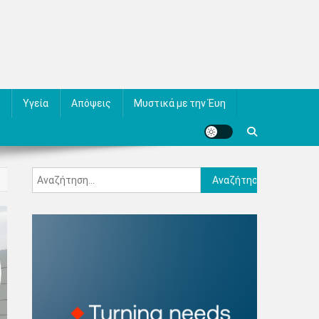
Υγεία
Απόψεις
Μυστικά με την Έυη
Αναζήτηση
για: