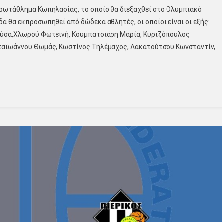
Πρωτάθλημα Κωπηλασίας, το οποίο θα διεξαχθεί στο Ολυμπιακό
α θα εκπροσωπηθεί από δώδεκα αθλητές, οι οποίοι είναι οι εξής:
ύσα,Χλωρού Φωτεινή, Κουμπατσιάρη Μαρία, Κυριζόπουλος
παϊωάννου Θωμάς, Κωστίνος Τηλέμαχος, Λακατούτσου Κωνσταντίν,