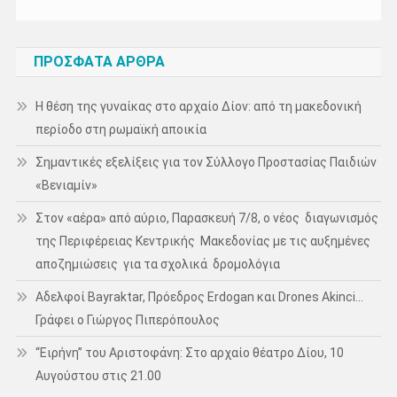
ΠΡΌΣΦΑΤΑ ΆΡΘΡΑ
Η θέση της γυναίκας στο αρχαίο Δίον: από τη μακεδονική
περίοδο στη ρωμαϊκή αποικία
Σημαντικές εξελίξεις για τον Σύλλογο Προστασίας Παιδιών
«Βενιαμίν»
Στον «αέρα» από αύριο, Παρασκευή 7/8, ο νέος διαγωνισμός
της Περιφέρειας Κεντρικής Μακεδονίας με τις αυξημένες
αποζημιώσεις για τα σχολικά δρομολόγια
Αδελφοί Bayraktar, Πρόεδρος Erdogan και Drones Akinci…
Γράφει ο Γιώργος Πιπερόπουλος
“Ειρήνη” του Αριστοφάνη: Στο αρχαίο θέατρο Δίου, 10
Αυγούστου στις 21.00