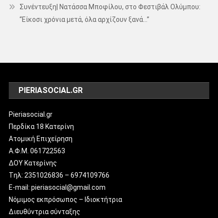
Συνέντευξη| Νατάσσα Μποφίλου, στο Φεστιβάλ Ολύμπου:
“Είκοσι χρόνια μετά, όλα αρχίζουν ξανά…”
PIERIASOCIAL.GR
Pieriasocial.gr
Περδίκα 18 Κατερίνη
Ατομική Επιχείρηση
Α.Φ.Μ. 061722563
ΔΟΥ Κατερίνης
Tηλ: 2351026836 – 6974109766
E-mail: pieriasocial@gmail.com
Νόμιμος εκπρόσωπος – Ιδιοκτήτρια
Διευθύντρια σύνταξης