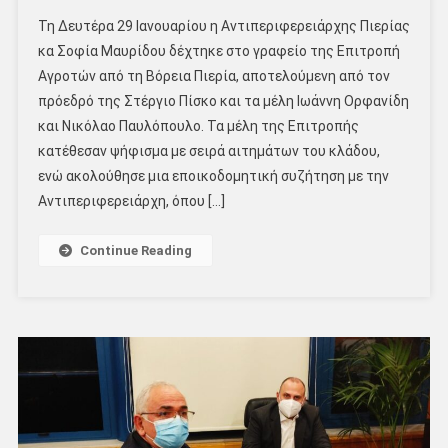
Τη Δευτέρα 29 Ιανουαρίου η Αντιπεριφερειάρχης Πιερίας
κα Σοφία Μαυρίδου δέχτηκε στο γραφείο της Επιτροπή
Αγροτών από τη Βόρεια Πιερία, αποτελούμενη από τον
πρόεδρό της Στέργιο Πίσκο και τα μέλη Ιωάννη Ορφανίδη
και Νικόλαο Παυλόπουλο. Τα μέλη της Επιτροπής
κατέθεσαν ψήφισμα με σειρά αιτημάτων του κλάδου,
ενώ ακολούθησε μια εποικοδομητική συζήτηση με την
Αντιπεριφερειάρχη, όπου […]
Continue Reading