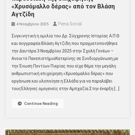
«Χρυσόμαλλο δέρας» από τον Βλάση
Αγτζίδη
Pieria Social
4 Νοεμβρίου 2025
Συγκινητική η ομιλία του Δρ. Σύγχρονης Ιστορίας Α.Π.Θ.
και συγγραφέα Βλάση Αγτζίδη που πραγματοποιήθηκε
την Δευτέρα 3 Νοεμβρίου 2025 στην Σχολή Γονέων –
Ανοικτό ΠανεπιστήμιοΚατερίνης σε Συνδιοργάνωση με
την Ένωση Ποντίων Πιερίας που είχε θέμα την μεγάλη
ανθρωπιστική επιχείρηση «Χρυσόμαλλο δέρας» που
οργάνωσε και υλοποίησε η Ελλάδα για να παραλάβει
τουςΈλληνες ομογενείς στην Αμπχαζία.Στην έναρξη […]
Continue Reading