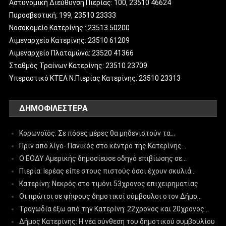
Αστυνομική Διεύθυνση Πιερίας: 100, 23510 46624
Πυροσβεστική: 199, 23510 23333
Νοσοκομείο Κατερίνης : 23513 50200
Λιμεναρχείο Κατερίνης: 23510 61209
Λιμεναρχείο Πλαταμώνα: 23520 41366
Σταθμός Τραίνων Κατερίνης: 23510 23709
Υπεραστικό ΚΤΕΛ Ν.Πιερίας Κατερίνης: 23510 23313
ΔΗΜΟΦΙΛΈΣΤΕΡΑ
Κορωνοϊός: Σε πόσες μέρες θα μηδενιστούν τα…
Πριν από λίγο- Πανικός στο κέντρο της Κατερίνης…
Ο ΕΟΔΥ Αμερικής δημοσίευσε οδηγό επιβίωσης σε…
Πιερία: Ιερέας είπε στους πιστούς όσοι έχουν σκυλιά…
Κατερίνη: Νεκρός στο τιμόνι 53χρονος επιχειρηματίας
Οι πρώτοι σε ψήφους δημοτικοί σύμβουλοι στον Δήμο…
Τραγωδία έξω από την Κατερίνη: 22χρονος και 20χρονος…
Δήμος Κατερίνης: Η νέα σύνθεση του δημοτικού συμβουλίου