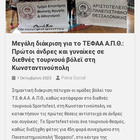
Mεγάλη διάκριση για το ΤΕΦΑΑ Α.Π.Θ.:
Πρώτοι άνδρες και γυναίκες σε
διεθνές τουρνουά βόλεϊ στη
Κωνσταντινούπολη
Pieria Social
1 Οκτωβρίου 2025
Σημαντική διάκριση πέτυχαν οι ομάδες βόλεϊ του
Τ.Ε.Φ.Α.Α. Α..Π.Θ., καθώς κατάφεραν στο διεθνές
τουρνουά Sportsfest, στη Κωνσταντινούπολη, να
κατακτήσουν τις πρώτες θέσεις αντίστοιχά σε άνδρες
και συγάικες. Το Sportsfest είναι ένα τουρνουά-θεσμός,
καθώς διεξήχθη φέτος για 45η φορά συνεχόμενα στη
Πανεπιστημιούπολή “Bogazici”, στο κέντρο της