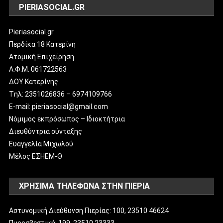
PIERIASOCIAL.GR
Pieriasocial.gr
Περδίκα 18 Κατερίνη
Ατομική Επιχείρηση
Α.Φ.Μ. 061722563
ΔΟΥ Κατερίνης
Tηλ: 2351026836 – 6974109766
E-mail: pieriasocial@gmail.com
Νόμιμος εκπρόσωπος – Ιδιοκτήτρια
Διευθύντρια σύνταξης
Ευαγγελία Μιχωλού
Μέλος ΕΣΗΕΜ-Θ
ΧΡΗΣΙΜΑ ΤΗΛΕΦΩΝΑ ΣΤΗΝ ΠΙΕΡΙΑ
Αστυνομική Διεύθυνση Πιερίας: 100, 23510 46624
Πυροσβεστική: 199, 23510 23333