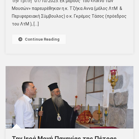
την Τρίτη 01/10/2025. Εκ μέρους του «Λίκνο των
Μουσών» παρευρέθηκαν η κ. Τζήκα Αννα (μέλος ΛτΜ &
Περιφερειακή Σύμβουλος) ο κ. Γκρέμος Τάσος (πρόεδρος
του ΛτΜ ), […]
Continue Reading
Την Ιερά Μονή Παναγίας της Πέτρας