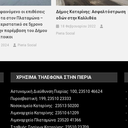
φαινόμενο οι επιθέσεις
Δήμος Κατερίνης: Ασφαλτόστρωση
τα στον Πλαταμώνα –
οδών στην Καλλιθέα
εριστατικό σε 5χρονο
18 Φεβρουαρίου 2022
Την παρέμβαση του Δήμου
Pieria Social
άτοικοι
 2024
Pieria Social
ΧΡΗΣΙΜΑ ΤΗΛΕΦΩΝΑ ΣΤΗΝ ΠΙΕΡΙΑ
Αστυνομική Διεύθυνση Πιερίας: 100, 23510 46624
Πυροσβεστική: 199, 23510 23333
Νοσοκομείο Κατερίνης : 23513 50200
Λιμεναρχείο Κατερίνης: 23510 61209
Λιμεναρχείο Πλαταμώνα: 23520 41366
Σταθμός Τραίνων Κατερίνης: 23510 23709