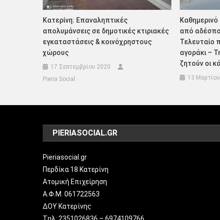
Κατερίνη: Επαναληπτικές
Καθημερινό 
απολυμάνσεις σε δημοτικές κτιριακές
από αδέσπο
εγκαταστάσεις & κοινόχρηστους
Τελευταίο π
χώρους
αγοράκι – 
ζητούν οι κ
17 Σεπτεμβρίου 2020
13 Μαρτίου
Pieria Social
PIERIASOCIAL.GR
Pieriasocial.gr
Περδίκα 18 Κατερίνη
Ατομική Επιχείρηση
Α.Φ.Μ. 061722563
ΔΟΥ Κατερίνης
Tηλ: 2351026836 – 6974109766