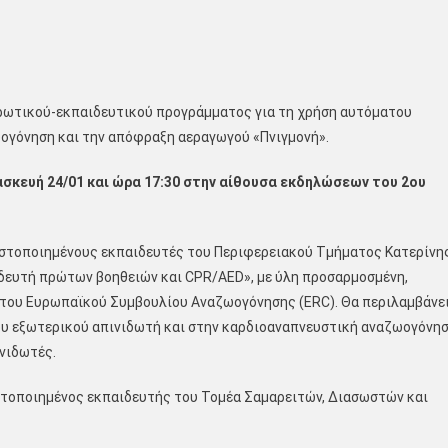
ερωτικού-εκπαιδευτικού προγράμματος για τη χρήση αυτόματου
ογόνηση και την απόφραξη αεραγωγού «Πνιγμονή».
σκευή 24/01 και ώρα 17:30 στην αίθουσα εκδηλώσεων του 2ου
πιστοποιημένους εκπαιδευτές του Περιφερειακού Τμήματος Κατερίνη
ιδευτή πρώτων βοηθειών και CPR/AED», με ύλη προσαρμοσμένη,
ς του Ευρωπαϊκού Συμβουλίου Αναζωογόνησης (ERC). Θα περιλαμβάνε
ου εξωτερικού απινιδωτή και στην καρδιοαναπνευστική αναζωογόνη
νιδωτές.
στοποιημένος εκπαιδευτής του Τομέα Σαμαρειτών, Διασωστών και