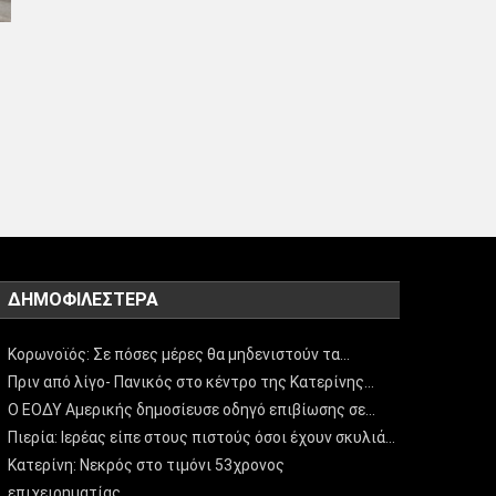
ΔΗΜΟΦΙΛΈΣΤΕΡΑ
Κορωνοϊός: Σε πόσες μέρες θα μηδενιστούν τα…
Πριν από λίγο- Πανικός στο κέντρο της Κατερίνης…
Ο ΕΟΔΥ Αμερικής δημοσίευσε οδηγό επιβίωσης σε…
Πιερία: Ιερέας είπε στους πιστούς όσοι έχουν σκυλιά…
Κατερίνη: Νεκρός στο τιμόνι 53χρονος
επιχειρηματίας