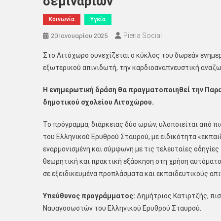
σεμιναρίων
Κοινωνία
Υγεία
Pieria Social
20 Ιανουαρίου 2025
Στο Λιτόχωρο συνεχίζεται ο κύκλος του δωρεάν ενημ
εξωτερικού απινιδωτή, την καρδιοαναπνευστική αναζω
Η ενημερωτική δράση θα πραγματοποιηθεί την Παρα
δημοτικού σχολείου Λιτοχώρου.
Το πρόγραμμα, διάρκειας δύο ωρών, υλοποιείται από 
του Ελληνικού Ερυθρού Σταυρού, με ειδικότητα «εκπα
εναρμονισμένη και σύμφωνη με τις τελευταίες οδηγίε
θεωρητική και πρακτική εξάσκηση στη χρήση αυτόματ
σε εξειδικευμένα προπλάσματα και εκπαιδευτικούς απι
Υπεύθυνος προγράμματος:
Δημήτριος Κατιρτζής, πι
Ναυαγοσωστών του Ελληνικού Ερυθρού Σταυρού.