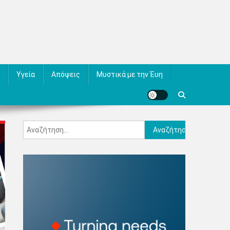
Υγεία
Απόψεις
Μυστικά με την Έυη
Αναζήτηση
για: