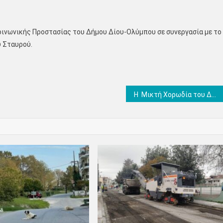
οινωνικής Προστασίας του Δήμου Δίου-Ολύμπου σε συνεργασία με το
ύ Σταυρού.
Η Μικτή Χορωδία του Δημοτικού Ωδείου Κατερίνης στο 1ο Φεστιβάλ Χορωδιών του Συλλόγου Γυναικών Τυρνάβου “Femanima”