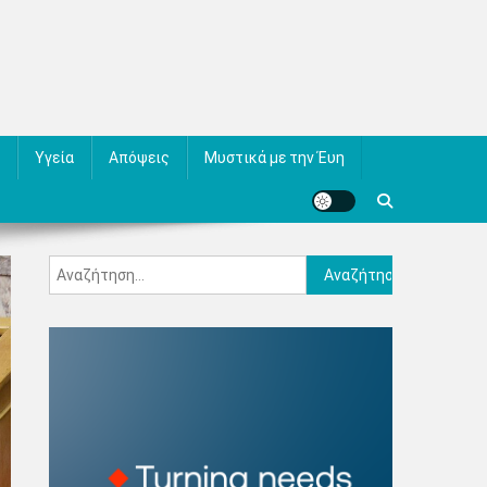
Υγεία
Απόψεις
Μυστικά με την Έυη
Αναζήτηση
για: