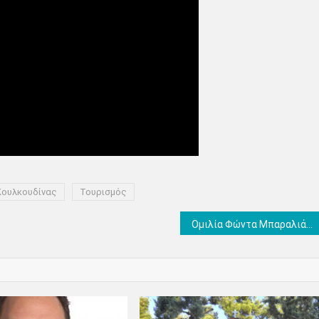
Κουλκουδίνας
Τουρισμός
Ομιλία Φώντα Μπαραλιάκου στη Βουλή: «Κορυφαία προτεραιότητα οι εργασίες αναβάθμισης και στελέχωσης του συνοριακού σταθμού των Ευζώνων»