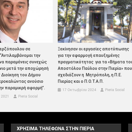
ερζόπουλου σε
Ξεκίνησαν οι εργασίες αποτύπωσης
“Αντιλαμβάνομαι την
για την εφαρμογή επαυξημένης
 να παραμένεις συνεχώς
πραγματικότητας για τα «Βήματα το
νιο μετά την αποχώρησή
Αποστόλου Παύλου στην Πιερία» πο
 Διοίκηση του Δήμου
σχεδιάζουν η Μητρόπολη, η Π.Ε.
 προκαλώντας ανούσιο
Πιερίας και ο Π.Ο.Τ.Α.Π.
ην παραμικρή αφορμή”.
17 Οκτωβρίου 2024
Pieria Social
 2021
Pieria Social
ΧΡΗΣΙΜΑ ΤΗΛΕΦΩΝΑ ΣΤΗΝ ΠΙΕΡΙΑ