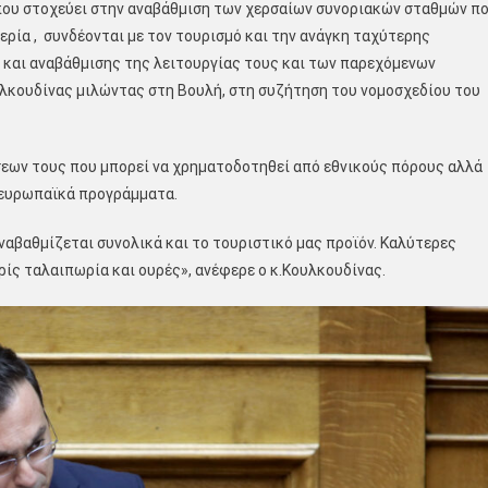
που στοχεύει στην αναβάθμιση των χερσαίων συνοριακών σταθμών π
ερία , συνδέονται με τον τουρισμό και την ανάγκη ταχύτερης
 και αναβάθμισης της λειτουργίας τους και των παρεχόμενων
υλκουδίνας μιλώντας στη Βουλή, στη συζήτηση του νομοσχεδίου του
σεων τους που μπορεί να χρηματοδοτηθεί από εθνικούς πόρους αλλά
 ευρωπαϊκά προγράμματα.
αβαθμίζεται συνολικά και το τουριστικό μας προϊόν. Καλύτερες
ίς ταλαιπωρία και ουρές», ανέφερε ο κ.Κουλκουδίνας.